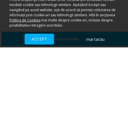
module cookie sau tehnologii similare. Apăsând Accept sau
navigând pe acest website, ești de acord să permiți colectarea de
informații prin cookie-uri sau tehnologii similare. Află în secțiunea
Politica de Cookies
mai multe despre cookie-uri, inclusiv despre
posibilitatea retragerii acordului.
ACCEPT
mai tarziu
Cumpără bilet
Ai nevoie de ajutor?
CENTRU DE AJUTOR
Toate evenimentele sunt vândute
direct de către organizatori.