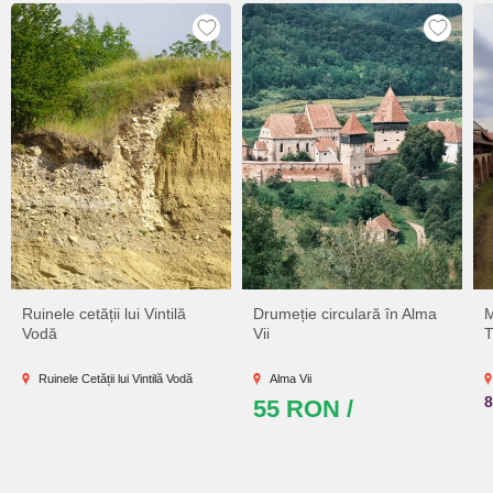
Ruinele cetății lui Vintilă
Drumeție circulară în Alma
M
Vodă
Vii
T
Ruinele Cetății lui Vintilă Vodă
Alma Vii
55 RON /