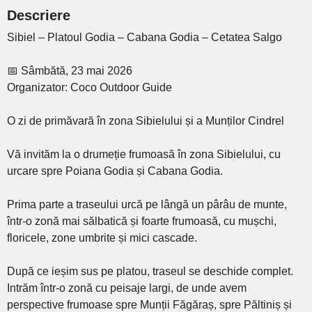
Descriere
Sibiel – Platoul Godia – Cabana Godia – Cetatea Salgo
📅 Sâmbătă, 23 mai 2026
Organizator: Coco Outdoor Guide
O zi de primăvară în zona Sibielului și a Munților Cindrel
Vă invităm la o drumeție frumoasă în zona Sibielului, cu
urcare spre Poiana Godia și Cabana Godia.
Prima parte a traseului urcă pe lângă un pârâu de munte,
într-o zonă mai sălbatică și foarte frumoasă, cu mușchi,
floricele, zone umbrite și mici cascade.
După ce ieșim sus pe platou, traseul se deschide complet.
Intrăm într-o zonă cu peisaje largi, de unde avem
perspective frumoase spre Munții Făgăraș, spre Păltiniș și