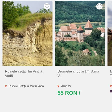
Ruinele cetății lui Vintilă
Drumeție circulară în Alma
M
Vodă
Vii
T
Ruinele Cetății lui Vintilă Vodă
Alma Vii
55 RON /