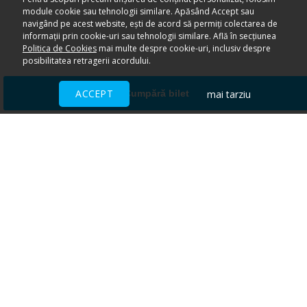
module cookie sau tehnologii similare. Apăsând Accept sau
navigând pe acest website, ești de acord să permiți colectarea de
informații prin cookie-uri sau tehnologii similare. Află în secțiunea
Politica de Cookies
mai multe despre cookie-uri, inclusiv despre
posibilitatea retragerii acordului.
ACCEPT
mai tarziu
Cumpără bilet
Ai nevoie de ajutor?
CENTRU DE AJUTOR
Toate evenimentele sunt vândute
direct de către organizatori.