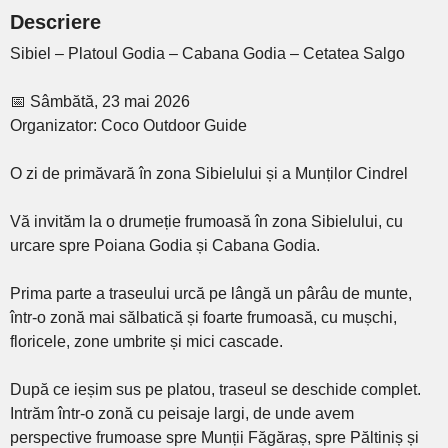
Descriere
Sibiel – Platoul Godia – Cabana Godia – Cetatea Salgo
📅 Sâmbătă, 23 mai 2026
Organizator: Coco Outdoor Guide
O zi de primăvară în zona Sibielului și a Munților Cindrel
Vă invităm la o drumeție frumoasă în zona Sibielului, cu
urcare spre Poiana Godia și Cabana Godia.
Prima parte a traseului urcă pe lângă un pârâu de munte,
într-o zonă mai sălbatică și foarte frumoasă, cu mușchi,
floricele, zone umbrite și mici cascade.
După ce ieșim sus pe platou, traseul se deschide complet.
Intrăm într-o zonă cu peisaje largi, de unde avem
perspective frumoase spre Munții Făgăraș, spre Păltiniș și