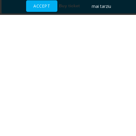
ACCEPT
mai tarziu
Buy ticket
Ai nevoie de ajutor?
CENTRU DE AJUTOR
Toate evenimentele sunt vândute
direct de către organizatori.
ACCEPTĂM