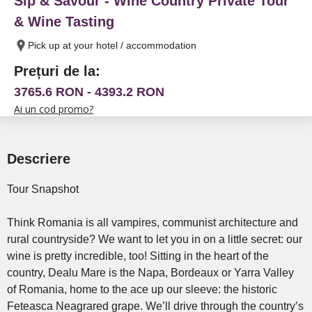
Sip & Savour - Wine Country Private Tour
& Wine Tasting
Pick up at your hotel / accommodation
Prețuri de la:
3765.6 RON - 4393.2 RON
Ai un cod promo?
Descriere
Tour Snapshot
Think Romania is all vampires, communist architecture and
rural countryside? We want to let you in on a little secret: our
wine is pretty incredible, too! Sitting in the heart of the
country, Dealu Mare is the Napa, Bordeaux or Yarra Valley
of Romania, home to the ace up our sleeve: the historic
Feteasca Neagrared grape. We’ll drive through the country’s