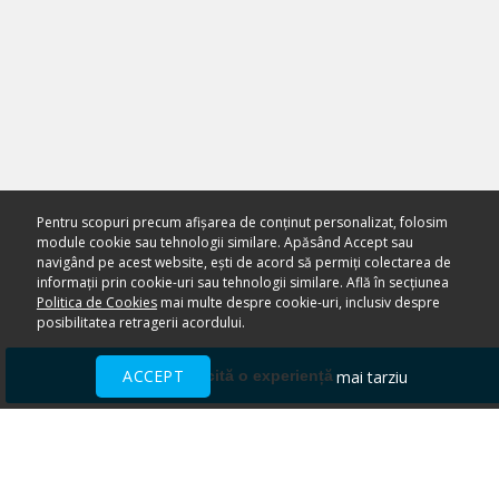
Pentru scopuri precum afișarea de conținut personalizat, folosim
module cookie sau tehnologii similare. Apăsând Accept sau
navigând pe acest website, ești de acord să permiți colectarea de
informații prin cookie-uri sau tehnologii similare. Află în secțiunea
Politica de Cookies
mai multe despre cookie-uri, inclusiv despre
posibilitatea retragerii acordului.
ACCEPT
mai tarziu
Solicită o experiență