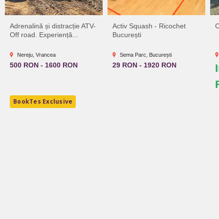
Adrenalină și distracție ATV-
Activ Squash - Ricochet
C
Off road. Experiență...
București
Nereju, Vrancea
Sema Parc, București
500 RON - 1600 RON
29 RON - 1920 RON
BookTes Exclusive