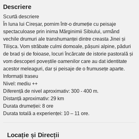
Descriere
Scurtă descriere
În luna lui Cireșar, pornim într-o drumeție cu peisaje
spectaculoase prin inima Mărginimii Sibiului, urmând
vechile drumuri ale transhumanței dintre creasta Jinei și
Tilișca. Vom străbate culmi domoale, pășuni alpine, păduri
de brad și de foioase, locuri încărcate de istorie pastorală și
vom descoperi poveștile oamenilor care au dat identitate
acestor meleaguri, dar și peisaje de o frumusețe aparte.
Informații traseu
Nivel: mediu ++
Diferență de nivel aproximativ: 300 - 400 m.
Distanță aproximativ: 29 km
Durata drumeției: 8 ore
Durata totală a experienței: 10 – 11 ore.
Locație și Direcții