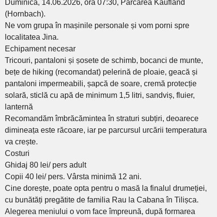
Duminică, 14.06.2026, ora 07:30, Parcarea Kaufland
(Hornbach).
Ne vom grupa în mașinile personale și vom porni spre
localitatea Jina.
Echipament necesar
Tricouri, pantaloni și șosete de schimb, bocanci de munte,
bețe de hiking (recomandat) pelerină de ploaie, geacă și
pantaloni impermeabili, șapcă de soare, cremă protecție
solară, sticlă cu apă de minimum 1,5 litri, sandviș, fluier,
lanternă
Recomandăm îmbrăcămintea în straturi subțiri, deoarece
dimineața este răcoare, iar pe parcursul urcării temperatura
va crește.
Costuri
Ghidaj 80 lei/ pers adult
Copii 40 lei/ pers. Vârsta minimă 12 ani.
Cine dorește, poate opta pentru o masă la finalul drumeției,
cu bunătăți pregătite de familia Rau la Cabana în Tilișca.
Alegerea meniului o vom face împreună, după formarea