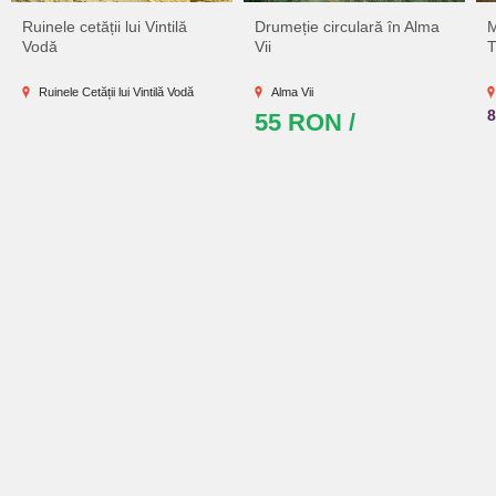
Ruinele cetății lui Vintilă
Drumeție circulară în Alma
M
Vodă
Vii
T
Ruinele Cetății lui Vintilă Vodă
Alma Vii
55 RON /