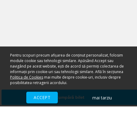
Pentru scopuri precum afișarea de conținut personalizat, folosim
module cookie sau tehnologii similare. Apăsând Accept sau
navigând pe acest website, ești de acord să permiți colectarea de
informații prin cookie-uri sau tehnologii similare. Află în secțiunea
Politica de Cookies
mai multe despre cookie-uri, inclusiv despre
posibilitatea retragerii acordului.
ACCEPT
mai tarziu
Cumpără bilet