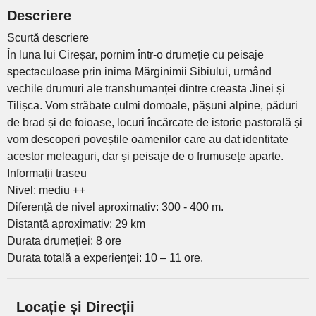
Descriere
Scurtă descriere
În luna lui Cireșar, pornim într-o drumeție cu peisaje
spectaculoase prin inima Mărginimii Sibiului, urmând
vechile drumuri ale transhumanței dintre creasta Jinei și
Tilișca. Vom străbate culmi domoale, pășuni alpine, păduri
de brad și de foioase, locuri încărcate de istorie pastorală și
vom descoperi poveștile oamenilor care au dat identitate
acestor meleaguri, dar și peisaje de o frumusețe aparte.
Informații traseu
Nivel: mediu ++
Diferență de nivel aproximativ: 300 - 400 m.
Distanță aproximativ: 29 km
Durata drumeției: 8 ore
Durata totală a experienței: 10 – 11 ore.
Locație și Direcții