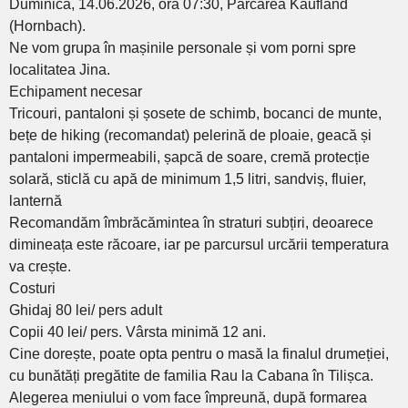
Duminică, 14.06.2026, ora 07:30, Parcarea Kaufland
(Hornbach).
Ne vom grupa în mașinile personale și vom porni spre
localitatea Jina.
Echipament necesar
Tricouri, pantaloni și șosete de schimb, bocanci de munte,
bețe de hiking (recomandat) pelerină de ploaie, geacă și
pantaloni impermeabili, șapcă de soare, cremă protecție
solară, sticlă cu apă de minimum 1,5 litri, sandviș, fluier,
lanternă
Recomandăm îmbrăcămintea în straturi subțiri, deoarece
dimineața este răcoare, iar pe parcursul urcării temperatura
va crește.
Costuri
Ghidaj 80 lei/ pers adult
Copii 40 lei/ pers. Vârsta minimă 12 ani.
Cine dorește, poate opta pentru o masă la finalul drumeției,
cu bunătăți pregătite de familia Rau la Cabana în Tilișca.
Alegerea meniului o vom face împreună, după formarea