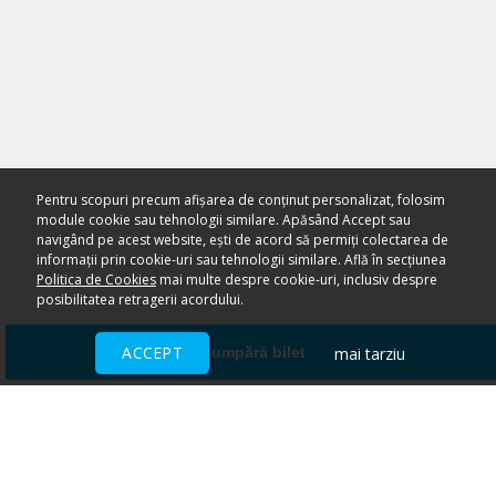
Pentru scopuri precum afișarea de conținut personalizat, folosim
module cookie sau tehnologii similare. Apăsând Accept sau
navigând pe acest website, ești de acord să permiți colectarea de
informații prin cookie-uri sau tehnologii similare. Află în secțiunea
Politica de Cookies
mai multe despre cookie-uri, inclusiv despre
posibilitatea retragerii acordului.
ACCEPT
mai tarziu
Cumpără bilet