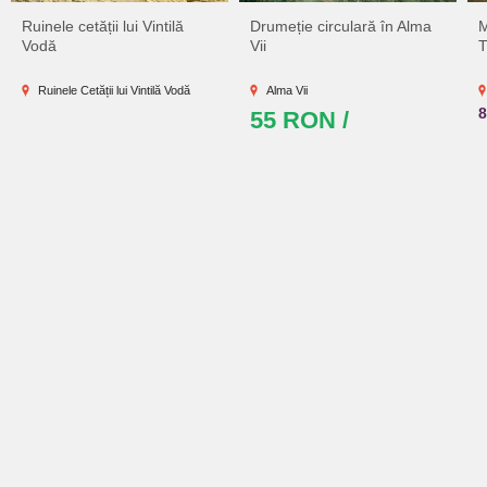
Ruinele cetății lui Vintilă
Drumeție circulară în Alma
M
Vodă
Vii
T
Ruinele Cetății lui Vintilă Vodă
Alma Vii
55 RON /