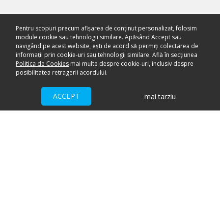
Pentru scopuri precum afișarea de conținut personalizat, folosim
module cookie sau tehnologii similare. Apăsând Accept sau
navigând pe acest website, ești de acord să permiți colectarea de
informații prin cookie-uri sau tehnologii similare. Află în secțiunea
Politica de Cookies
mai multe despre cookie-uri, inclusiv despre
posibilitatea retragerii acordului.
ACCEPT
mai tarziu
Ai nevoie de ajutor?
CENTRU DE AJUTOR