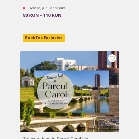
Eșelnița, jud. Mehedinți
80 RON - 110 RON
BookTes Exclusive
Treasure hunt în Parcul Carol din...