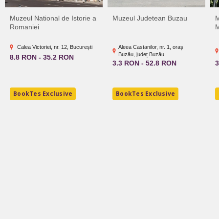
Muzeul National de Istorie a
Muzeul Judetean Buzau
M
Romaniei
M
Calea Victoriei, nr. 12, București
Aleea Castanilor, nr. 1, oraș
Buzău, județ Buzău
8.8 RON - 35.2 RON
3.3 RON - 52.8 RON
3
BookTes Exclusive
BookTes Exclusive