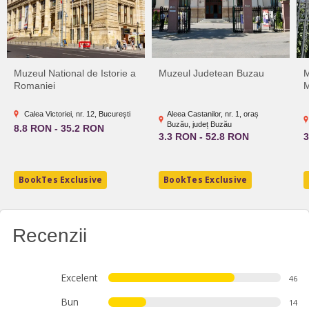
Muzeul National de Istorie a
Muzeul Judetean Buzau
M
Romaniei
M
Calea Victoriei, nr. 12, București
Aleea Castanilor, nr. 1, oraș
Buzău, județ Buzău
8.8 RON - 35.2 RON
3.3 RON - 52.8 RON
3
BookTes Exclusive
BookTes Exclusive
Recenzii
Excelent
46
Bun
14