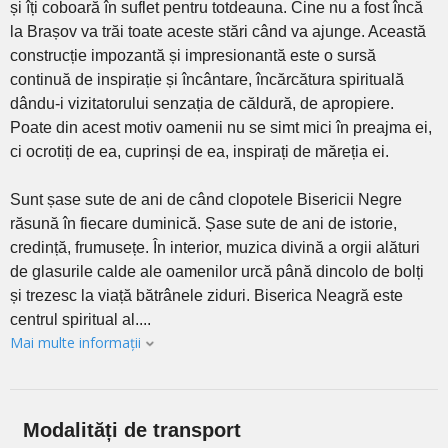
și îți coboară în suflet pentru totdeauna. Cine nu a fost încă
la Brașov va trăi toate aceste stări când va ajunge. Această
construcție impozantă și impresionantă este o sursă
continuă de inspirație și încântare, încărcătura spirituală
dându-i vizitatorului senzația de căldură, de apropiere.
Poate din acest motiv oamenii nu se simt mici în preajma ei,
ci ocrotiți de ea, cuprinși de ea, inspirați de măreția ei.
Sunt șase sute de ani de când clopotele Bisericii Negre
răsună în fiecare duminică. Șase sute de ani de istorie,
credință, frumusețe. În interior, muzica divină a orgii alături
de glasurile calde ale oamenilor urcă până dincolo de bolți
și trezesc la viață bătrânele ziduri. Biserica Neagră este
centrul spiritual al....
Mai multe informații
Modalități de transport