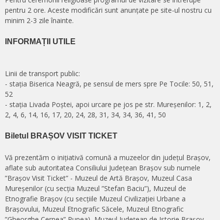
pentru 2 ore. Aceste modificări sunt anunțate pe site-ul nostru cu
minim 2-3 zile înainte.
INFORMAȚII UTILE
Linii de transport public:
- stația Biserica Neagră, pe sensul de mers spre Pe Tocile: 50, 51,
52
- stația Livada Poștei, apoi urcare pe jos pe str. Mureșenilor: 1, 2,
2, 4, 6, 14, 16, 17, 20, 24, 28, 31, 34, 34, 36, 41, 50
Biletul BRAȘOV VISIT TICKET
Vă prezentăm o inițiativă comună a muzeelor din județul Brașov,
aflate sub autoritatea Consiliului Județean Brașov sub numele
”Brașov Visit Ticket” - Muzeul de Artă Brașov, Muzeul Casa
Mureșenilor (cu secția Muzeul ”Stefan Baciu”), Muzeul de
Etnografie Brașov (cu secțiile Muzeul Civilizației Urbane a
Brașovului, Muzeul Etnografic Săcele, Muzeul Etnografic
”Gheorghe Cernea” Rupea), Muzeul Județean de Istorie Brașov