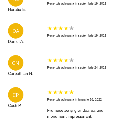
Recenzie adaugata in septembrie 19, 2021
Horatiu E.
★
★
★
★
★
DA
Recenzie adaugata in septembrie 19, 2021
Daniel A.
★
★
★
★
★
CN
Recenzie adaugata in septembrie 24, 2021
Carpathian N.
★
★
★
★
★
CP
Recenzie adaugata in ianuarie 16, 2022
Costi P.
Frumusețea și grandoarea unui
monument impresionant.