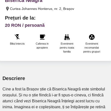
Biserica Neagră
Curtea Johannes Honterus, nr. 2, Brașov
Prețuri de la:
20 RON / persoană
Blitul interzis
Cafenea in
Eveniment
Eveniment
Fum
apropiere
pentru toata
recomandat
familia
pentru grupuri
Descriere
Cine a fost la Brașov știe că Biserica Neagră este simbolul
orașului. Și nu o știe fiindcă i-ar fi spus-o cineva, ci fiindcă
atunci când vezi Biserica Neagră înțelegi acest lucru cu
inima. Imaginea ei e copleșitoare, ți se întipărește pe retină