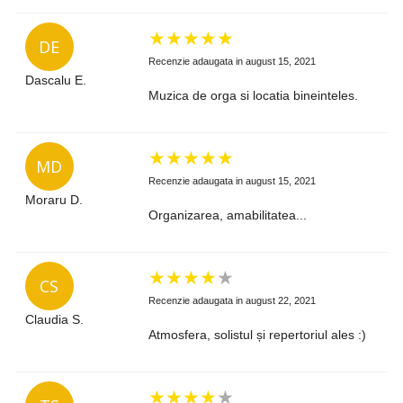
★
★
★
★
★
DE
Recenzie adaugata in august 15, 2021
Dascalu E.
Muzica de orga si locatia bineinteles.
★
★
★
★
★
MD
Recenzie adaugata in august 15, 2021
Moraru D.
Organizarea, amabilitatea...
★
★
★
★
★
CS
Recenzie adaugata in august 22, 2021
Claudia S.
Atmosfera, solistul și repertoriul ales :)
★
★
★
★
★