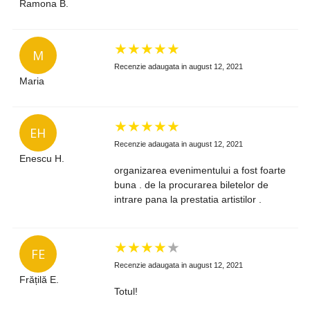
Ramona B.
★
★
★
★
★
M
Recenzie adaugata in august 12, 2021
Maria
★
★
★
★
★
EH
Recenzie adaugata in august 12, 2021
Enescu H.
organizarea evenimentului a fost foarte
buna . de la procurarea biletelor de
intrare pana la prestatia artistilor .
★
★
★
★
★
FE
Recenzie adaugata in august 12, 2021
Frățilă E.
Totul!