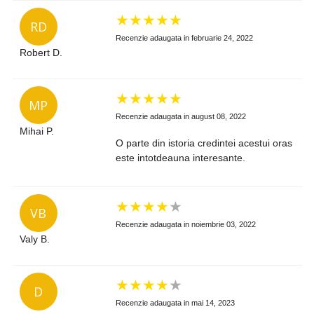
★
★
★
★
★
RD
Recenzie adaugata in februarie 24, 2022
Robert D.
★
★
★
★
★
MP
Recenzie adaugata in august 08, 2022
Mihai P.
O parte din istoria credintei acestui oras
este intotdeauna interesante.
★
★
★
★
★
VB
Recenzie adaugata in noiembrie 03, 2022
Valy B.
★
★
★
★
★
D
Recenzie adaugata in mai 14, 2023