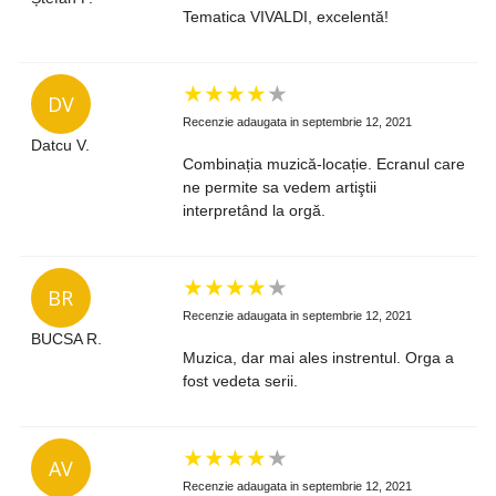
Tematica VIVALDI, excelentă!
★
★
★
★
★
DV
Recenzie adaugata in septembrie 12, 2021
Datcu V.
Combinația muzică-locație. Ecranul care
ne permite sa vedem artiştii
interpretând la orgă.
★
★
★
★
★
BR
Recenzie adaugata in septembrie 12, 2021
BUCSA R.
Muzica, dar mai ales instrentul. Orga a
fost vedeta serii.
★
★
★
★
★
AV
Recenzie adaugata in septembrie 12, 2021