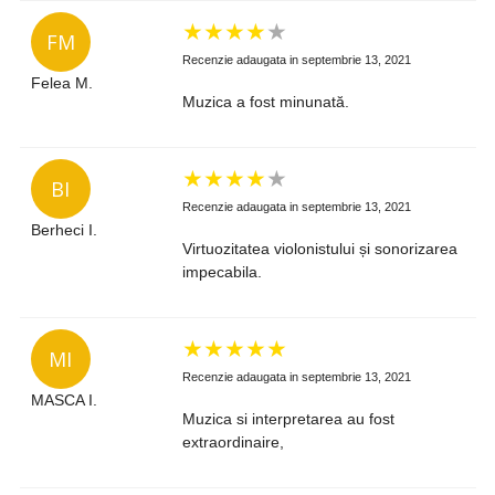
★
★
★
★
★
FM
Recenzie adaugata in septembrie 13, 2021
Felea M.
Muzica a fost minunată.
★
★
★
★
★
BI
Recenzie adaugata in septembrie 13, 2021
Berheci I.
Virtuozitatea violonistului și sonorizarea
impecabila.
★
★
★
★
★
MI
Recenzie adaugata in septembrie 13, 2021
MASCA I.
Muzica si interpretarea au fost
extraordinaire,