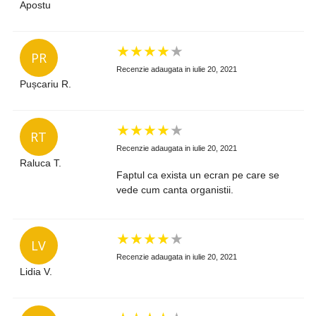
Apostu
★
★
★
★
★
PR
Recenzie adaugata in iulie 20, 2021
Pușcariu R.
★
★
★
★
★
RT
Recenzie adaugata in iulie 20, 2021
Raluca T.
Faptul ca exista un ecran pe care se
vede cum canta organistii.
★
★
★
★
★
LV
Recenzie adaugata in iulie 20, 2021
Lidia V.