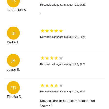
TS
Recenzie adaugata in august 22, 2021
Tarquinius S.
⁷
★
★
★
★
★
BI
Recenzie adaugata in august 22, 2021
Barbu I.
★
★
★
★
★
JB
Recenzie adaugata in august 22, 2021
Javier B.
★
★
★
★
★
FD
Recenzie adaugata in august 22, 2021
Fiterău D.
Muzica, dar în special melodiile mai
"calme".