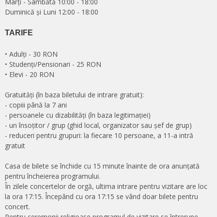
Marți - Sâmbătă 10:00 - 18:00
Duminică și Luni 12:00 - 18:00
TARIFE
• Adulți - 30 RON
• Studenți/Pensionari - 25 RON
• Elevi - 20 RON
Gratuități (în baza biletului de intrare gratuit):
- copiii până la 7 ani
- persoanele cu dizabilități (în baza legitimaţiei)
- un însoţitor / grup (ghid local, organizator sau şef de grup)
- reduceri pentru grupuri: la fiecare 10 persoane, a 11-a intră
gratuit
Casa de bilete se închide cu 15 minute înainte de ora anunţată
pentru încheierea programului.
În zilele concertelor de orgă, ultima intrare pentru vizitare are loc
la ora 17:15. Începând cu ora 17:15 se vând doar bilete pentru
concert.
Pentru ceremonii religioase programul de vizitare se întrerupe