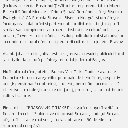
(inclusiv cu secția Bastionul Țesătorilor), în parteneriat cu Muzeul
Bisericii Sfântul Nicolae - ”Prima Școală Românească” și Biserica
Evanghelică CA Parohia Brașov - Biserica Neagră, și urmărește
încurajarea colaborării și parteneriatelor dintre instituții cu profil
similar sau complementar, muzee, instituții de cultură publice și
private, în vederea facilitării accesului publicului local și al turiștilor
la conținut cultural oferit de operatorii culturali din județul Brașov.
Avantajul acestei inițiative este creșterea accesului publicului local
și turiștilor la cultură pe întreg teritoriul județului Brașov.
Nu în ultimul rând, biletul ”Brasov Visit Ticket” aduce avantaje
financiare tuturor categoriilor principale de beneficiari, respectiv
adulți/ pensionari/ copii, elevi, studenți, permițând accesul la 12
obiective culturale și turistice din județ, precum și la un patrimoniu
cultural valoros.
Fiecare bilet ”BRAȘOV VISIT TICKET” asigură o singură vizită la
fiecare din cele 12 obiective din orașul Brașov și Județul Brașov
afișate în lista de mai sus și au valabilitate de 90 de zile din
momentul cumpărării.