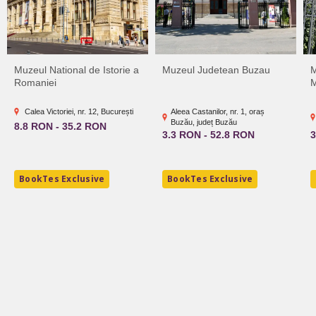
Muzeul National de Istorie a
Muzeul Judetean Buzau
M
Romaniei
M
Calea Victoriei, nr. 12, București
Aleea Castanilor, nr. 1, oraș
Buzău, județ Buzău
8.8 RON - 35.2 RON
3.3 RON - 52.8 RON
3
BookTes Exclusive
BookTes Exclusive