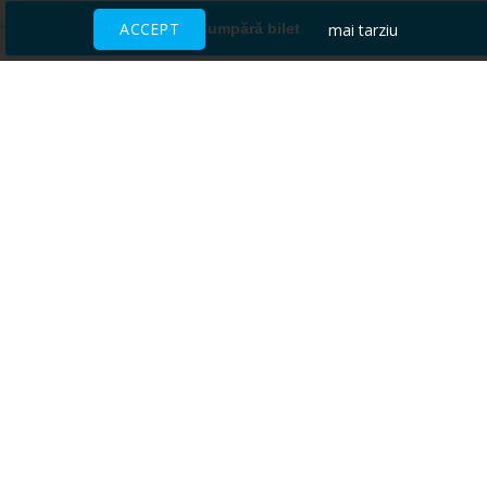
ACCEPT
mai tarziu
Cumpără bilet
Ai nevoie de ajutor?
CENTRU DE AJUTOR
Toate evenimentele sunt vândute
direct de către organizatori.
ACCEPTĂM