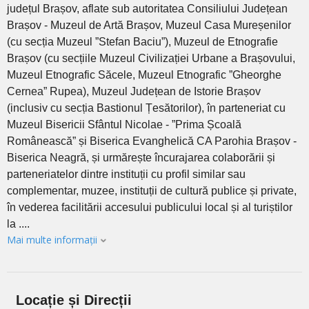
județul Brașov, aflate sub autoritatea Consiliului Județean
Brașov - Muzeul de Artă Brașov, Muzeul Casa Mureșenilor
(cu secția Muzeul ”Stefan Baciu”), Muzeul de Etnografie
Brașov (cu secțiile Muzeul Civilizației Urbane a Brașovului,
Muzeul Etnografic Săcele, Muzeul Etnografic ”Gheorghe
Cernea” Rupea), Muzeul Județean de Istorie Brașov
(inclusiv cu secția Bastionul Țesătorilor), în parteneriat cu
Muzeul Bisericii Sfântul Nicolae - ”Prima Școală
Românească” și Biserica Evanghelică CA Parohia Brașov -
Biserica Neagră, și urmărește încurajarea colaborării și
parteneriatelor dintre instituții cu profil similar sau
complementar, muzee, instituții de cultură publice și private,
în vederea facilitării accesului publicului local și al turiștilor
la ....
Mai multe informații
Locație și Direcții