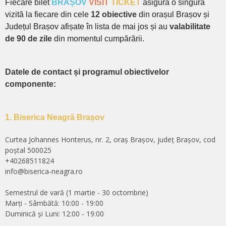
Fiecare bilet
BRAȘOV
VISIT
TICKET
asigură o singură
vizită la fiecare din cele
12 obiective
din orașul Brașov și
Județul Brașov afișate în lista de mai jos și au
valabilitate
de 90 de zile
din momentul cumpărării.
Datele de contact și programul obiectivelor
componente:
1. Biserica Neagră Brașov
Curtea Johannes Honterus, nr. 2, oraș Brașov, județ Brașov, cod
poștal 500025
+40268511824
info@biserica-neagra.ro
Semestrul de vară (1 martie - 30 octombrie)
Marți - Sâmbătă: 10:00 - 19:00
Duminică și Luni: 12:00 - 19:00