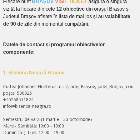
Fiecare bilet
BRAȘOV
VISIT
TICKET
asigură o singură
vizită la fiecare din cele
12 obiective
din orașul Brașov și
Județul Brașov afișate în lista de mai jos și au
valabilitate
de 90 de zile
din momentul cumpărării.
Datele de contact și programul obiectivelor
componente:
1. Biserica Neagră Brașov
Curtea Johannes Honterus, nr. 2, oraș Brașov, județ Brașov, cod
poștal 500025
+40268511824
info@biserica-neagra.ro
Semestrul de vară (1 martie - 30 octombrie)
Marți - Sâmbătă: 10:00 - 19:00
Duminică și Luni: 12:00 - 19:00