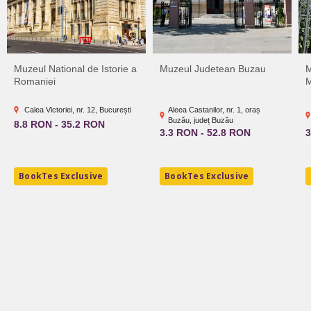
Muzeul National de Istorie a
Muzeul Judetean Buzau
M
Romaniei
M
Calea Victoriei, nr. 12, București
Aleea Castanilor, nr. 1, oraș
Buzău, județ Buzău
8.8 RON - 35.2 RON
3.3 RON - 52.8 RON
3
BookTes Exclusive
BookTes Exclusive