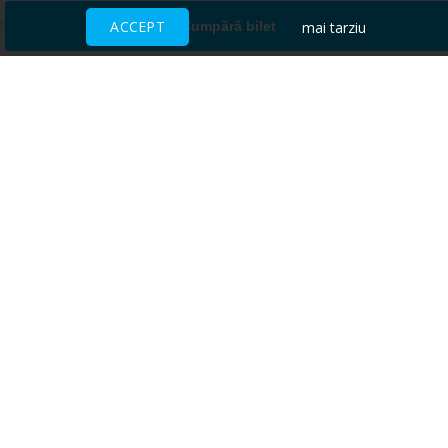
ACCEPT
mai tarziu
Cumpără bilet
Ai nevoie de ajutor?
CENTRU DE AJUTOR
Toate evenimentele sunt vândute
direct de către organizatori.
ACCEPTĂM