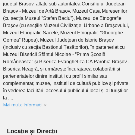
județul Brașov, aflate sub autoritatea Consiliului Județean
Brașov - Muzeul de Artă Brașov, Muzeul Casa Mureșenilor
(cu secția Muzeul ”Stefan Baciu”), Muzeul de Etnografie
Brașov (cu secțiile Muzeul Civilizației Urbane a Brașovului,
Muzeul Etnografic Săcele, Muzeul Etnografic ”Gheorghe
Cernea” Rupea), Muzeul Județean de Istorie Brașov
(inclusiv cu secția Bastionul Țesătorilor), în parteneriat cu
Muzeul Bisericii Sfântul Nicolae - ”Prima Școală
Românească” și Biserica Evanghelică CA Parohia Brașov -
Biserica Neagră, și urmărește încurajarea colaborării și
parteneriatelor dintre instituții cu profil similar sau
complementar, muzee, instituții de cultură publice și private,
în vederea facilitării accesului publicului local și al turiștilor
la ....
Mai multe informații
Locație și Direcții