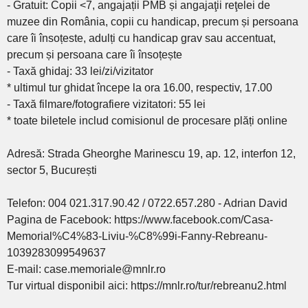
- Gratuit: Copii <7, angajații PMB și angajaţii reţelei de
muzee din România, copii cu handicap, precum și persoana
care îi însoțeste, adulți cu handicap grav sau accentuat,
precum și persoana care îi însoțește
- Taxă ghidaj: 33 lei/zi/vizitator
* ultimul tur ghidat începe la ora 16.00, respectiv, 17.00
- Taxă filmare/fotografiere vizitatori: 55 lei
* toate biletele includ comisionul de procesare plăți online
Adresă: Strada Gheorghe Marinescu 19, ap. 12, interfon 12,
sector 5, București
Telefon: 004 021.317.90.42 / 0722.657.280 - Adrian David
Pagina de Facebook: https://www.facebook.com/Casa-
Memorial%C4%83-Liviu-%C8%99i-Fanny-Rebreanu-
1039283099549637
E-mail: case.memoriale@mnlr.ro
Tur virtual disponibil aici: https://mnlr.ro/tur/rebreanu2.html