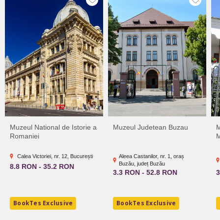
Muzeul National de Istorie a
Muzeul Judetean Buzau
M
Romaniei
M
Calea Victoriei, nr. 12, București
Aleea Castanilor, nr. 1, oraș
Buzău, județ Buzău
8.8 RON - 35.2 RON
3.3 RON - 52.8 RON
3
BookTes Exclusive
BookTes Exclusive