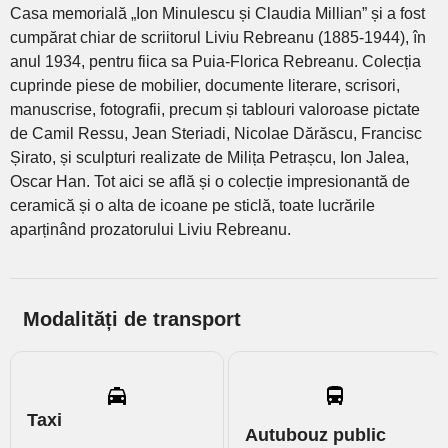
Casa memorială „Ion Minulescu și Claudia Millian” și a fost
cumpărat chiar de scriitorul Liviu Rebreanu (1885-1944), în
anul 1934, pentru fiica sa Puia-Florica Rebreanu. Colecția
cuprinde piese de mobilier, documente literare, scrisori,
manuscrise, fotografii, precum și tablouri valoroase pictate
de Camil Ressu, Jean Steriadi, Nicolae Dărăscu, Francisc
Șirato, și sculpturi realizate de Milița Petrașcu, Ion Jalea,
Oscar Han. Tot aici se află și o colecție impresionantă de
ceramică și o alta de icoane pe sticlă, toate lucrările
aparținând prozatorului Liviu Rebreanu.
Modalități de transport
Taxi
Autubouz public