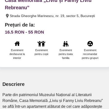
Casa Memorială „Liviu și Fanny Liviu
Rebreanu”
Strada Gheorghe Marinescu, nr. 19, sector 5, București
Prețuri de la:
16.5 RON - 55 RON
Eveniment
Eveniment
Eveniment
Eveniment
Fum
desfasurat la
pentru copii
pentru toata
recomandat
interior
familia
pentru grupuri
Descriere
Parte din patrimoniul Muzeului Național al Literaturii
Române, Casa Memorială „Liviu și Fanny Liviu Rebreanu”
se află într-un apartament alăturat de cel care adăpostește