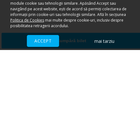
module cookie sau tehnologii similare. Apăsând Accept sau
navigând pe acest website, ești de acord să permiți colectarea de
informații prin cookie-uri sau tehnologii similare. Află în secțiunea
Politica de Cookies
mai multe despre cookie-uri, inclusiv despre
posibilitatea retragerii acordului.
ACCEPT
mai tarziu
Cumpără bilet
Ai nevoie de ajutor?
CENTRU DE AJUTOR
Toate evenimentele sunt vândute
direct de către organizatori.