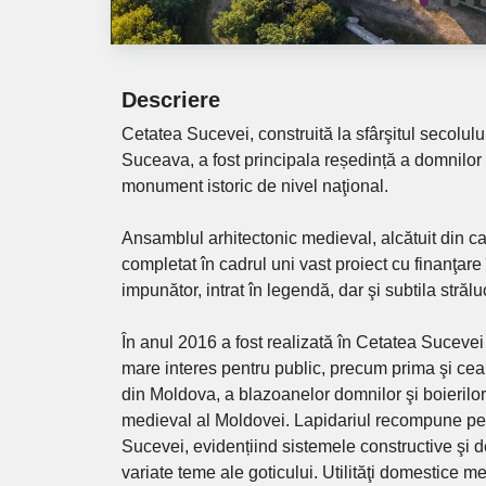
Descriere
Cetatea Sucevei, construită la sfârşitul secolul
Suceava, a fost principala reședință a domnilor
monument istoric de nivel naţional.
Ansamblul arhitectonic medieval, alcătuit din cas
completat în cadrul uni vast proiect cu finanţar
impunător, intrat în legendă, dar şi subtila strălu
În anul 2016 a fost realizată în Cetatea Suceve
mare interes pentru public, precum prima şi ce
din Moldova, a blazoanelor domnilor şi boierilo
medieval al Moldovei. Lapidariul recompune pe
Sucevei, evidențiind sistemele constructive şi d
variate teme ale goticului. Utilităţi domestice