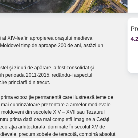
Pr
ui al XIV-lea în apropierea oraşului medieval
4.
 Moldovei timp de aproape 200 de ani, astăzi un
tel şi ziduri de apărare, a fost consolidat şi
e în perioada 2011-2015, redându-i aspectul
cire princiară din trecut.
i prima expoziţie permanentă care ilustrează teme de
a mai cuprinzătoare prezentare a armelor medievale
r moldoveni din secolele XIV – XVII sau Tezaurul
ntru prima dată cea mai completă imagine a Cetăţii
ecoraţia arhitecturală, dominate în secolul XV de
 medievale, precum sobele de teracotă, combină absolut