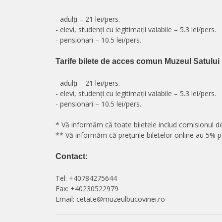
- adulți – 21 lei/pers.
- elevi, studenți cu legitimații valabile – 5.3 lei/pers.
- pensionari – 10.5 lei/pers.
Tarife bilete de acces comun Muzeul Satulu
- adulți – 21 lei/pers.
- elevi, studenți cu legitimații valabile – 5.3 lei/pers.
- pensionari – 10.5 lei/pers.
* Vă informăm că toate biletele includ comisionul de
** Vă informăm că prețurile biletelor online au 5% pes
Contact:
Tel: +40784275644
Fax: +40230522979
Email: cetate@muzeulbucovinei.ro