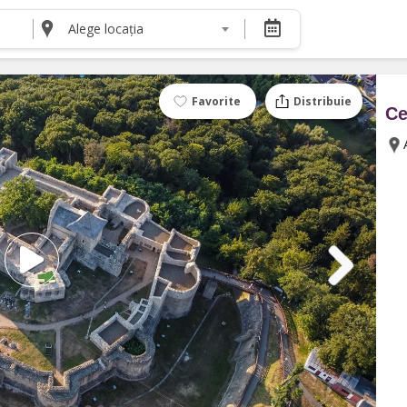
Alege locația
DESPRE NOI
Despre noi
Termeni și condiții pentru cumpărătorii de bilete
Favorite
Distribuie
Ce
Termeni și condiții pentru organizatorii de even
Politica de Confidențialitate
Politica cookie și publicitate