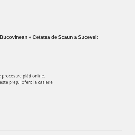
i Bucovinean + Cetatea de Scaun a Sucevei:
 procesare plăți online.
te prețul oferit la casierie.