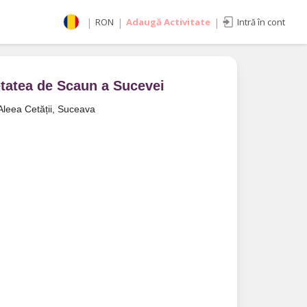
|
RON
|
Adaugă Activitate
|
Intră în cont
Selectează moneda
RON
EUR
tatea de Scaun a Sucevei
imente
USD
Aleea Cetății, Suceava