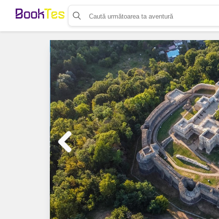
Organizează-ți activitatea
Listează-ți activitatea
Vinde bilete cu Booktes.com
Aplicația de control access