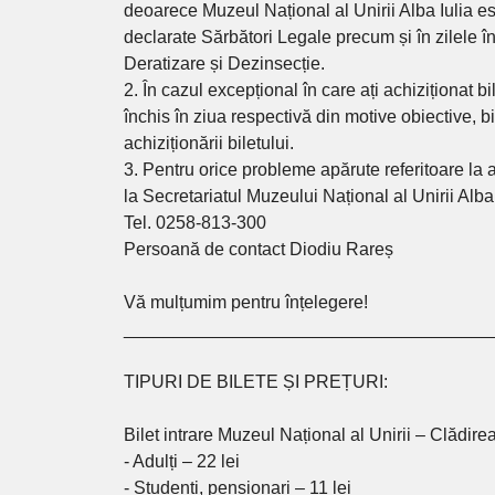
deoarece Muzeul Național al Unirii Alba Iulia este
declarate Sărbători Legale precum și în zilele în
Deratizare și Dezinsecție.
2. În cazul excepțional în care ați achiziționat bi
închis în ziua respectivă din motive obiective, b
achiziționării biletului.
3. Pentru orice probleme apărute referitoare la
la Secretariatul Muzeului Național al Unirii Alba 
Tel. 0258-813-300
Persoană de contact Diodiu Rareș
Vă mulțumim pentru înțelegere!
_____________________________________
TIPURI DE BILETE ȘI PREȚURI:
Bilet intrare Muzeul Național al Unirii – Clădire
- Adulți – 22 lei
- Studenți, pensionari – 11 lei