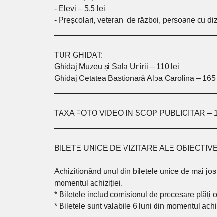
- Elevi – 5.5 lei
- Preșcolari, veterani de război, persoane cu diza
_____________________________________
TUR GHIDAT:
Ghidaj Muzeu și Sala Unirii – 110 lei
Ghidaj Cetatea Bastionară Alba Carolina – 165 
_____________________________________
TAXA FOTO VIDEO ÎN SCOP PUBLICITAR – 10
_____________________________________
BILETE UNICE DE VIZITARE ALE OBIECTIV
Achiziționând unul din biletele unice de mai jos
momentul achiziției.
* Biletele includ comisionul de procesare plăți o
* Biletele sunt valabile 6 luni din momentul achiz