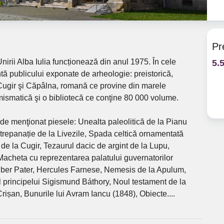
Pr
nirii Alba Iulia funcționează din anul 1975. În cele
5.
ntă publicului exponate de arheologie: preistorică,
 Cugir şi Căpâlna, romană ce provine din marele
ismatică şi o bibliotecă ce conţine 80 000 volume.
de menţionat piesele: Unealta paleolitică de la Pianu
 trepanație de la Livezile, Spada celtică ornamentată
de la Cugir, Tezaurul dacic de argint de la Lupu,
acheta cu reprezentarea palatului guvernatorilor
 Liber Pater, Hercules Farnese, Nemesis de la Apulum,
l principelui Sigismund Báthory, Noul testament de la
rișan, Bunurile lui Avram Iancu (1848), Obiecte....