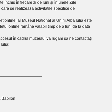
 închis în fiecare zi de luni și în unele Zile
 care se realizează activitățile specifice de
let online iar Muzeul Național al Unirii Alba Iulia este
iletul online rămâne valabil timp de 6 luni de la data
 accesul în cadrul muzeului vă rugăm să ne contactați
Iulia:
___________________
a Babilon