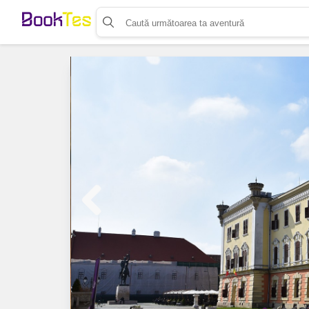
Organizează-ți activitatea
Listează-ți activitatea
Vinde bilete cu Booktes.com
Aplicația de control access