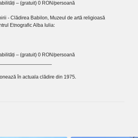
bilități – (gratuit) 0 RON/persoană
irii - Clădirea Babilon, Muzeul de artă religioasă
trul Etnografic Alba Iulia:
bilități – (gratuit) 0 RON/persoană
___________________
ționează în actuala clădire din 1975.