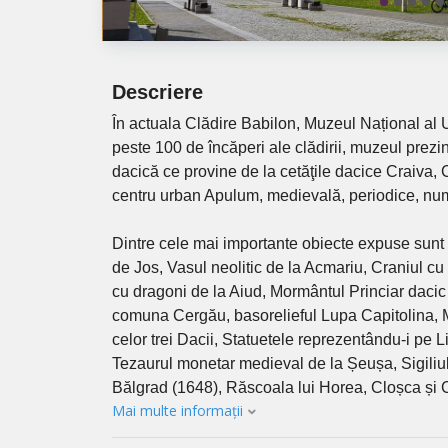
Descriere
În actuala Clădire Babilon, Muzeul Național al U
peste 100 de încăperi ale clădirii, muzeul prezi
dacică ce provine de la cetăţile dacice Craiva,
centru urban Apulum, medievală, periodice, num
Dintre cele mai importante obiecte expuse sunt 
de Jos, Vasul neolitic de la Acmariu, Craniul cu
cu dragoni de la Aiud, Mormântul Princiar dacic 
comuna Cergău, basorelieful Lupa Capitolina, M
celor trei Dacii, Statuetele reprezentându-i pe
Tezaurul monetar medieval de la Șeușa, Sigiliu
Bălgrad (1648), Răscoala lui Horea, Cloșca și C
Mai multe informații