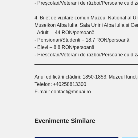
- Preșcolari/Veterani de război/Persoane cu diza
4. Bilet de vizitare comun Muzeul Național al Un
Museikon Alba Iulia, Sala Unirii Alba Iulia si Cen
- Adulti – 44 RON/persoană
- Pensionari/Studenti – 18.7 RON/persoană
- Elevi – 8.8 RON/persoană
- Preșcolari/Veterani de război/Persoane cu diza
_____________________________________
Anul edificării clădirii: 1850-1853. Muzeul func
Telefon: +40258813300
E-mail: contact@mnuai.ro
Evenimente Similare