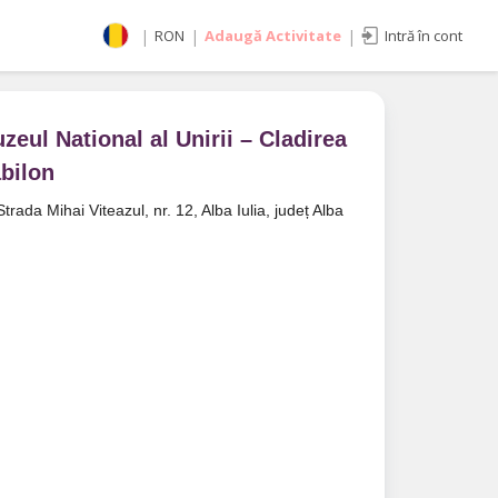
|
RON
|
Adaugă Activitate
|
Intră în cont
Selectează moneda
RON
EUR
zeul National al Unirii – Cladirea
imente
USD
bilon
Strada Mihai Viteazul, nr. 12, Alba Iulia, județ Alba