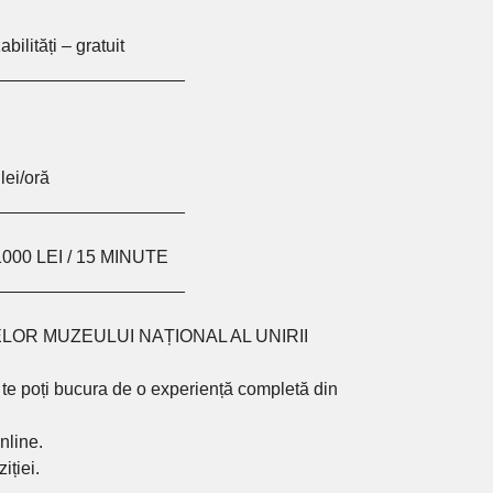
bilități – gratuit
___________________
lei/oră
___________________
00 LEI / 15 MINUTE
___________________
ELOR MUZEULUI NAȚIONAL AL UNIRII
 te poți bucura de o experiență completă din
nline.
iției.