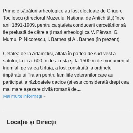
Primele săpături arheologice au fost efectuate de Grigore
Tocilescu (directorul Muzeului Național de Antichități) între
anii 1891-1909, pentru ca ştafeta conducerii cercetărilor să
fie preluată de către alți mari arheologi ca V. Pârvan, G.
Murnu, P. Nicorescu, I. Barnea și Al. Barnea (în prezent).
Cetatea de la Adamclisi, aflată în partea de sud-vest a
satului, la cca. 600 m de acesta şi la 1500 m de monumentul
triumfal, pe valea Urluia, a fost construită la ordinele
împăratului Traian pentru familiile veteranilor care au
participat la războaiele dacice (şi este considerată drept cea
mai mare aşezare civilă romană de....
Mai multe informații
Locație și Direcții