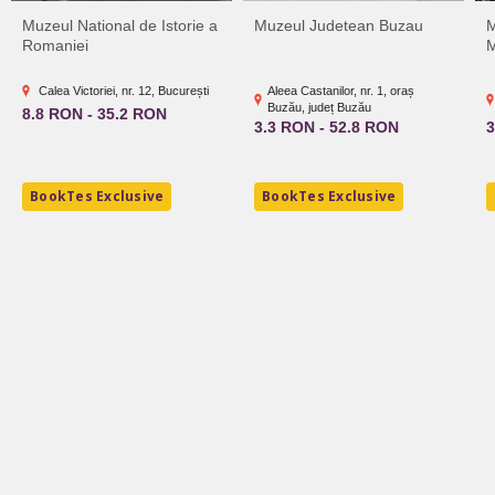
Muzeul National de Istorie a
Muzeul Judetean Buzau
M
Romaniei
M
Calea Victoriei, nr. 12, București
Aleea Castanilor, nr. 1, oraș
Buzău, județ Buzău
8.8 RON - 35.2 RON
3.3 RON - 52.8 RON
3
BookTes Exclusive
BookTes Exclusive