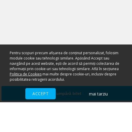
Pentru scopuri precum afișarea de conținut personalizat, folosim
module cookie sau tehnologii similare. Apăsând Accept sau
navigând pe acest website, ești de acord să permiți colectarea de
informații prin cookie-uri sau tehnologii similare. Află în secțiunea
Politica de Cookies
mai multe despre cookie-uri, inclusiv despre
posibilitatea retragerii acordului.
ACCEPT
mai tarziu
Cumpără bilet