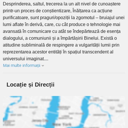
Desprinderea, saltul, trecerea la un alt nivel de cunoaștere
printr-un proces de conștientizare, Înălțarea ca acțiune
purificatoare, sunt praguri/opoziții la zgomotul – bruiajul unei
lumi aflate în derivă, care, cu cât produce o tehnologie mai
avansată în comunicare cu atât se îndepărtează de esența
dialogului, a comuniunii și a împărtășirii Binelui. Există o
atitudine subliminală de respingere a vulgarității lumii prin
reprezentarea acestor entități în spațiul transcendent al
universului imaginat....
Mai multe informații
Locație și Direcții