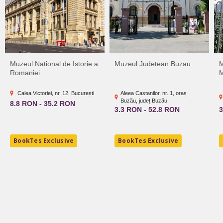
Muzeul National de Istorie a
Muzeul Judetean Buzau
M
Romaniei
M
Calea Victoriei, nr. 12, București
Aleea Castanilor, nr. 1, oraș
Buzău, județ Buzău
8.8 RON - 35.2 RON
3.3 RON - 52.8 RON
3
BookTes Exclusive
BookTes Exclusive