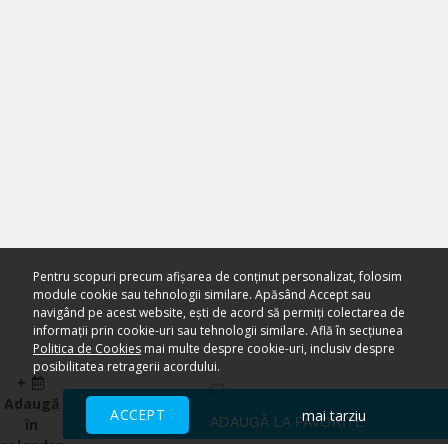
Pentru scopuri precum afișarea de conținut personalizat, folosim
module cookie sau tehnologii similare. Apăsând Accept sau
navigând pe acest website, ești de acord să permiți colectarea de
informații prin cookie-uri sau tehnologii similare. Află în secțiunea
Politica de Cookies
mai multe despre cookie-uri, inclusiv despre
posibilitatea retragerii acordului.
+
Adaugă
ACCEPT
mai tarziu
ADAUGĂ LA FAVORITE
în
calendar