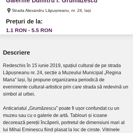
Galeriile Dumitru I. Grumazescu
Strada Alexandru Lăpușneanu, nr. 24, Iași
Prețuri de la:
1.1 RON - 5.5 RON
Descriere
Redeschis în 15 iunie 2019, spațiul cultural de pe strada
Lăpușneanu nr. 24, secție a Muzeului Municipal „Regina
Maria” Iași, își propune organizarea periodică de
evenimente cultural-artistice prin care strada să redevină un
simbol al urbei.
Anticariatul „Grumăzescu” poate fi ușor confundat cu un
muzeu sau cu o galerie de artă. Tablouri și icoane
decorează pereții încăperii, portretul de dimensiuni mari al
lui Mihai Eminescu fiind plasat la loc de cinste. Vitrinele