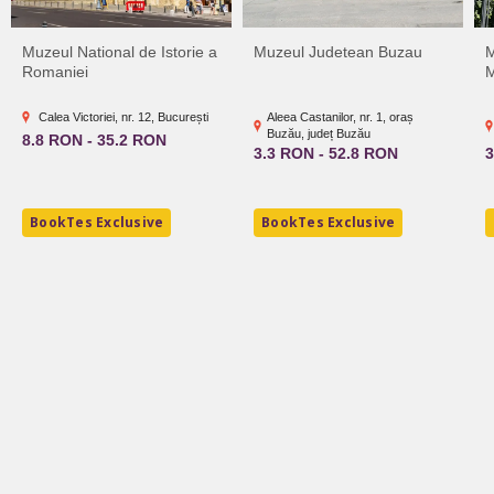
Muzeul National de Istorie a
Muzeul Judetean Buzau
M
Romaniei
M
Calea Victoriei, nr. 12, București
Aleea Castanilor, nr. 1, oraș
Buzău, județ Buzău
8.8 RON - 35.2 RON
3.3 RON - 52.8 RON
3
BookTes Exclusive
BookTes Exclusive