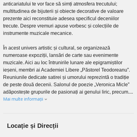
anticariatului te vor face să simți atmosfera trecutului;
multitudinea de bijuterii și obiecte decorative de valoare
prezente aici reconstituie adesea specificul deceniilor
trecute. Despre vremuri apuse vorbesc și colecțiile de
instrumente muzicale mecanice.
În acest univers artistic și cultural, se organizează
numeroase expoziții, lansări de carte sau evenimente
muzicale. Aici au loc întrunirile lunare ale epigramiștilor
ieșeni, membri ai Academiei Libere „Păstorel Teodoreanu”.
Reuniunile dedicate satirei și umorului reprezintă o tradiție
de peste două decenii. Salonul de poezie „Veronica Micle”
adăpostește grupurile de pasionați ai genului liric, precum....
Mai multe informații
Locație și Direcții