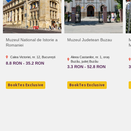
Muzeul National de Istorie a
Muzeul Judetean Buzau
M
Romaniei
M
Calea Victoriei, nr. 12, București
Aleea Castanilor, nr. 1, oraș
Buzău, județ Buzău
8.8 RON - 35.2 RON
3.3 RON - 52.8 RON
3
BookTes Exclusive
BookTes Exclusive