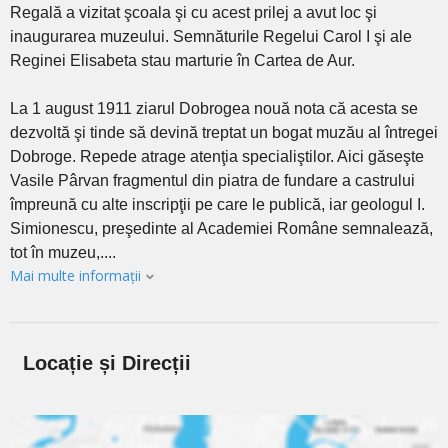
Regală a vizitat şcoala şi cu acest prilej a avut loc şi
inaugurarea muzeului. Semnăturile Regelui Carol I şi ale
Reginei Elisabeta stau marturie în Cartea de Aur.
La 1 august 1911 ziarul Dobrogea nouă nota că acesta se
dezvoltă şi tinde să devină treptat un bogat muzău al întregei
Dobroge. Repede atrage atenţia specialiştilor. Aici găseşte
Vasile Pârvan fragmentul din piatra de fundare a castrului
împreună cu alte inscripţii pe care le publică, iar geologul I.
Simionescu, preşedinte al Academiei Române semnalează,
tot în muzeu,....
Mai multe informații
Locație și Direcții