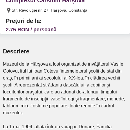
Complexul Carsium Hârșova
Str. Revoluției nr. 27, Hârșova, Constanța
Prețuri de la:
2.75 RON / persoană
Descriere
Muzeul de la Hârşova a fost organizat de învăţătorul Vasile
Cotovu, fiul lui Ioan Cotovu, întemeietorul şcolii de stat din
oraş, în primii ani ai secolului al XX-lea, în clădirea vechii
şcoli. A reprezentat strădania dascălului, a copiilor şi
locuitorilor oraşului, care au adunat de-a lungul timpului
fragmente de inscripţii, vase întregi şi fragmentare, monede,
tablouri, roci, costume populare, toate reunite în cadrul
muzeului.
La 1 mai 1904, aflată într-un voiaj pe Dunăre, Familia