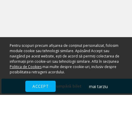
Pentru scopuri precum afișarea de conținut personalizat, folosim
module cookie sau tehnologii similare. Apăsând Accept sau
navigând pe acest website, ești de acord să permiți colectarea de
informații prin cookie-uri sau tehnologii similare. Află în secțiunea
Politica de Cookies
mai multe despre cookie-uri, inclusiv despre
posibilitatea retragerii acordului.
ACCEPT
mai tarziu
Cumpără bilet
Ai nevoie de ajutor?