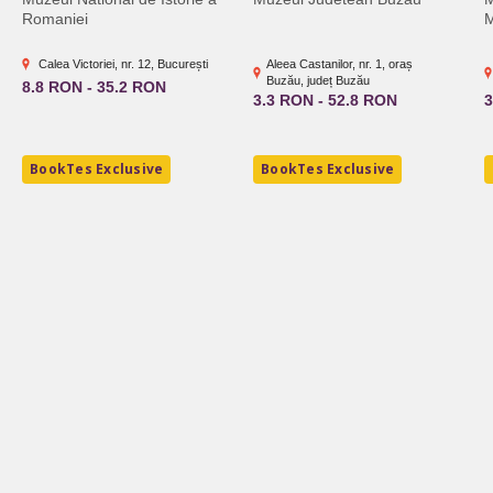
Romaniei
M
Calea Victoriei, nr. 12, București
Aleea Castanilor, nr. 1, oraș
Buzău, județ Buzău
8.8 RON - 35.2 RON
3.3 RON - 52.8 RON
3
BookTes Exclusive
BookTes Exclusive