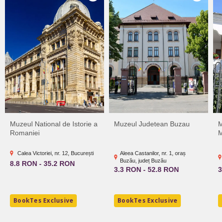
Muzeul National de Istorie a
Muzeul Judetean Buzau
M
Romaniei
M
Calea Victoriei, nr. 12, București
Aleea Castanilor, nr. 1, oraș
Buzău, județ Buzău
8.8 RON - 35.2 RON
3.3 RON - 52.8 RON
3
BookTes Exclusive
BookTes Exclusive