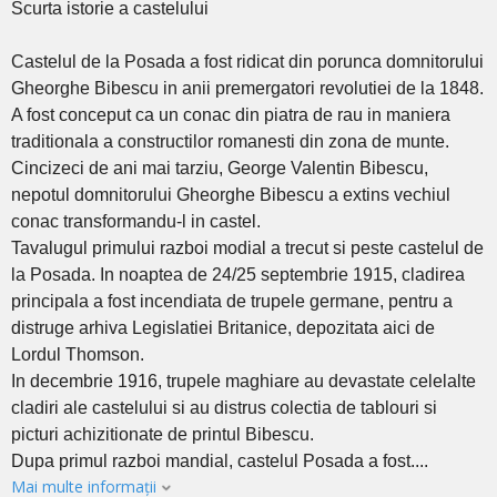
Scurta istorie a castelului
Castelul de la Posada a fost ridicat din porunca domnitorului
Gheorghe Bibescu in anii premergatori revolutiei de la 1848.
A fost conceput ca un conac din piatra de rau in maniera
traditionala a constructilor romanesti din zona de munte.
Cincizeci de ani mai tarziu, George Valentin Bibescu,
nepotul domnitorului Gheorghe Bibescu a extins vechiul
conac transformandu-l in castel.
Tavalugul primului razboi modial a trecut si peste castelul de
la Posada. In noaptea de 24/25 septembrie 1915, cladirea
principala a fost incendiata de trupele germane, pentru a
distruge arhiva Legislatiei Britanice, depozitata aici de
Lordul Thomson.
In decembrie 1916, trupele maghiare au devastate celelalte
cladiri ale castelului si au distrus colectia de tablouri si
picturi achizitionate de printul Bibescu.
Dupa primul razboi mandial, castelul Posada a fost....
Mai multe informații