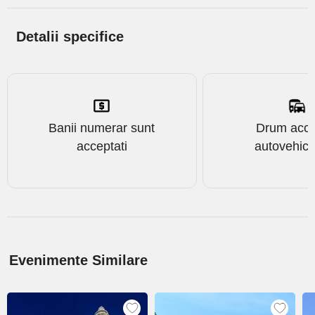
Detalii specifice
Banii numerar sunt
Drum acce
acceptati
autovehicu
Evenimente Similare