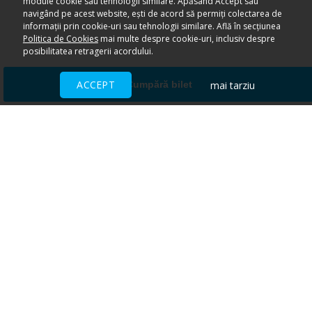
module cookie sau tehnologii similare. Apăsând Accept sau
navigând pe acest website, ești de acord să permiți colectarea de
informații prin cookie-uri sau tehnologii similare. Află în secțiunea
Politica de Cookies
mai multe despre cookie-uri, inclusiv despre
posibilitatea retragerii acordului.
ACCEPT
mai tarziu
Cumpără bilet
Ai nevoie de ajutor?
CENTRU DE AJUTOR
Toate evenimentele sunt vândute
direct de către organizatori.