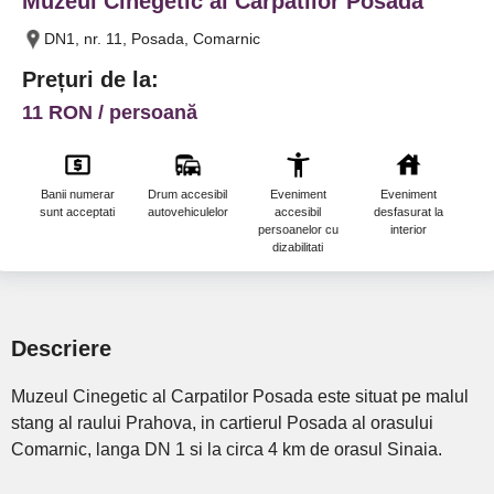
Muzeul Cinegetic al Carpatilor Posada
DN1, nr. 11, Posada, Comarnic
Prețuri de la:
11 RON / persoană
Banii numerar
Drum accesibil
Eveniment
Eveniment
sunt acceptati
autovehiculelor
accesibil
desfasurat la
p
persoanelor cu
interior
dizabilitati
Descriere
Muzeul Cinegetic al Carpatilor Posada este situat pe malul
stang al raului Prahova, in cartierul Posada al orasului
Comarnic, langa DN 1 si la circa 4 km de orasul Sinaia.