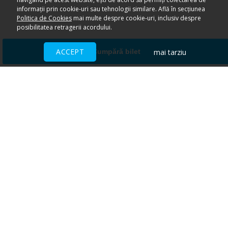
informații prin cookie-uri sau tehnologii similare. Află în secțiunea
Politica de Cookies
mai multe despre cookie-uri, inclusiv despre
posibilitatea retragerii acordului.
ACCEPT
mai tarziu
Cumpără bilet
Ai nevoie de ajutor?
CENTRU DE AJUTOR
Toate evenimentele sunt vândute
direct de către organizatori.