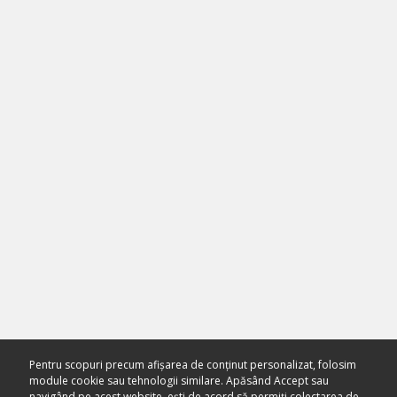
Pentru scopuri precum afișarea de conținut personalizat, folosim
module cookie sau tehnologii similare. Apăsând Accept sau
navigând pe acest website, ești de acord să permiți colectarea de