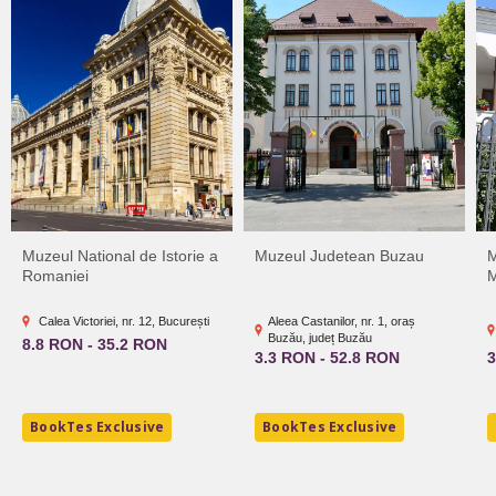
Muzeul National de Istorie a
Muzeul Judetean Buzau
M
Romaniei
M
Calea Victoriei, nr. 12, București
Aleea Castanilor, nr. 1, oraș
Buzău, județ Buzău
8.8 RON - 35.2 RON
3.3 RON - 52.8 RON
3
BookTes Exclusive
BookTes Exclusive