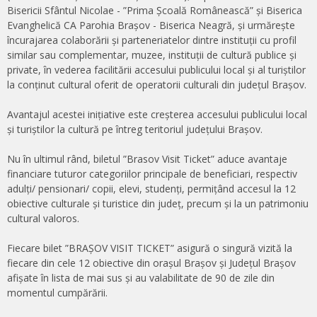
Bisericii Sfântul Nicolae - ”Prima Școală Românească” și Biserica
Evanghelică CA Parohia Brașov - Biserica Neagră, și urmărește
încurajarea colaborării și parteneriatelor dintre instituții cu profil
similar sau complementar, muzee, instituții de cultură publice și
private, în vederea facilitării accesului publicului local și al turiștilor
la conținut cultural oferit de operatorii culturali din județul Brașov.
Avantajul acestei inițiative este creșterea accesului publicului local
și turiștilor la cultură pe întreg teritoriul județului Brașov.
Nu în ultimul rând, biletul ”Brasov Visit Ticket” aduce avantaje
financiare tuturor categoriilor principale de beneficiari, respectiv
adulți/ pensionari/ copii, elevi, studenți, permițând accesul la 12
obiective culturale și turistice din județ, precum și la un patrimoniu
cultural valoros.
Fiecare bilet ”BRAȘOV VISIT TICKET” asigură o singură vizită la
fiecare din cele 12 obiective din orașul Brașov și Județul Brașov
afișate în lista de mai sus și au valabilitate de 90 de zile din
momentul cumpărării.