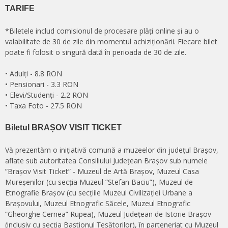
TARIFE
*Biletele includ comisionul de procesare plăți online și au o
valabilitate de 30 de zile din momentul achiziționării. Fiecare bilet
poate fi folosit o singură dată în perioada de 30 de zile.
• Adulți - 8.8 RON
• Pensionari - 3.3 RON
• Elevi/Studenți - 2.2 RON
• Taxa Foto - 27.5 RON
Biletul BRAȘOV VISIT TICKET
Vă prezentăm o inițiativă comună a muzeelor din județul Brașov,
aflate sub autoritatea Consiliului Județean Brașov sub numele
”Brașov Visit Ticket” - Muzeul de Artă Brașov, Muzeul Casa
Mureșenilor (cu secția Muzeul ”Stefan Baciu”), Muzeul de
Etnografie Brașov (cu secțiile Muzeul Civilizației Urbane a
Brașovului, Muzeul Etnografic Săcele, Muzeul Etnografic
”Gheorghe Cernea” Rupea), Muzeul Județean de Istorie Brașov
(inclusiv cu secția Bastionul Țesătorilor), în parteneriat cu Muzeul