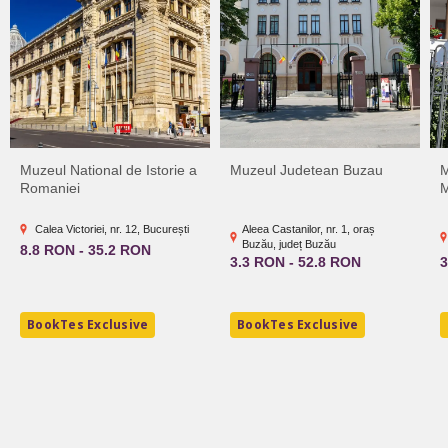
Muzeul National de Istorie a
Muzeul Judetean Buzau
M
Romaniei
M
Calea Victoriei, nr. 12, București
Aleea Castanilor, nr. 1, oraș
Buzău, județ Buzău
8.8 RON - 35.2 RON
3.3 RON - 52.8 RON
3
BookTes Exclusive
BookTes Exclusive