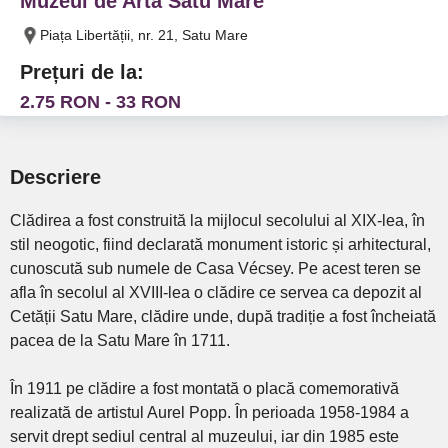
Muzeul de Arta Satu Mare
Piața Libertății, nr. 21, Satu Mare
Prețuri de la:
2.75 RON - 33 RON
Descriere
Clădirea a fost construită la mijlocul secolului al XIX-lea, în
stil neogotic, fiind declarată monument istoric și arhitectural,
cunoscută sub numele de Casa Vécsey. Pe acest teren se
afla în secolul al XVIII-lea o clădire ce servea ca depozit al
Cetății Satu Mare, clădire unde, după tradiție a fost încheiată
pacea de la Satu Mare în 1711.
În 1911 pe clădire a fost montată o placă comemorativă
realizată de artistul Aurel Popp. În perioada 1958-1984 a
servit drept sediul central al muzeului, iar din 1985 este