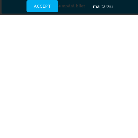
ACCEPT
mai tarziu
Cumpără bilet
Ai nevoie de ajutor?
CENTRU DE AJUTOR
Toate evenimentele sunt vândute
direct de către organizatori.
ACCEPTĂM