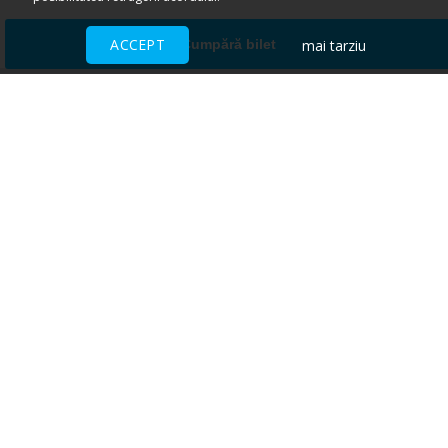
ACCEPT
mai tarziu
Cumpără bilet
Ai nevoie de ajutor?
CENTRU DE AJUTOR
Toate evenimentele sunt vândute
direct de către organizatori.
ACCEPTĂM