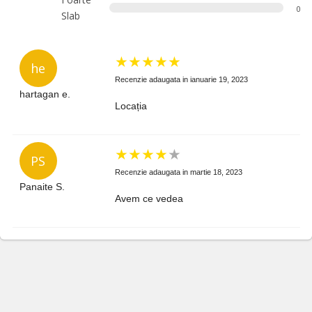
0
Slab
★
★
★
★
★
he
Recenzie adaugata in ianuarie 19, 2023
hartagan e.
Locația
★
★
★
★
★
PS
Recenzie adaugata in martie 18, 2023
Panaite S.
Avem ce vedea