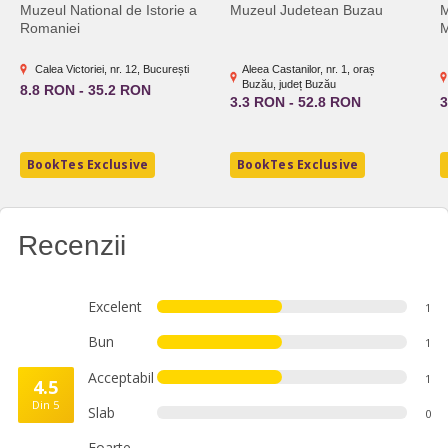
Muzeul National de Istorie a
Muzeul Judetean Buzau
M
Romaniei
M
Calea Victoriei, nr. 12, București
Aleea Castanilor, nr. 1, oraș
Buzău, județ Buzău
8.8 RON - 35.2 RON
3.3 RON - 52.8 RON
3
BookTes Exclusive
BookTes Exclusive
Recenzii
Excelent
1
Bun
1
Acceptabil
1
4.5
Din 5
Slab
0
Foarte