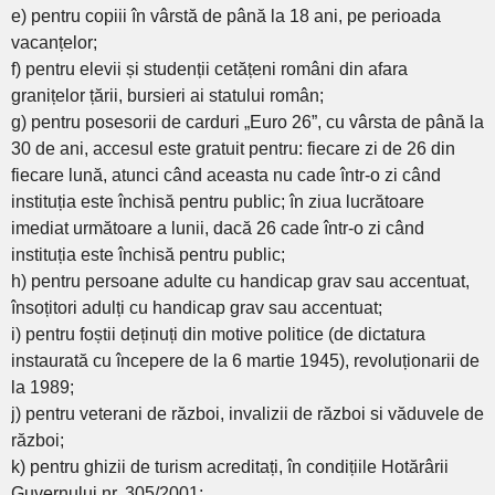
e) pentru copiii în vârstă de până la 18 ani, pe perioada
vacanțelor;
f) pentru elevii și studenții cetățeni români din afara
granițelor țării, bursieri ai statului român;
g) pentru posesorii de carduri „Euro 26”, cu vârsta de până la
30 de ani, accesul este gratuit pentru: fiecare zi de 26 din
fiecare lună, atunci când aceasta nu cade într-o zi când
instituția este închisă pentru public; în ziua lucrătoare
imediat următoare a lunii, dacă 26 cade într-o zi când
instituția este închisă pentru public;
h) pentru persoane adulte cu handicap grav sau accentuat,
însoțitori adulți cu handicap grav sau accentuat;
i) pentru foștii deținuți din motive politice (de dictatura
instaurată cu începere de la 6 martie 1945), revoluționarii de
la 1989;
j) pentru veterani de război, invalizii de război si văduvele de
război;
k) pentru ghizii de turism acreditați, în condițiile Hotărârii
Guvernului nr. 305/2001;