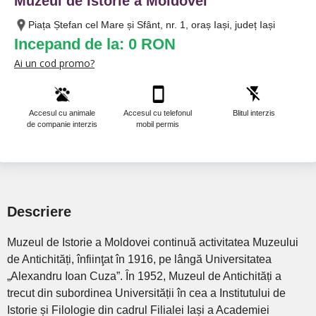
Muzeul de Istorie a Moldovei
Piața Ștefan cel Mare și Sfânt, nr. 1, oraș Iași, județ Iași
Incepand de la: 0 RON
Ai un cod promo?
Accesul cu animale
Accesul cu telefonul
Blitul interzis
de companie interzis
mobil permis
Descriere
Muzeul de Istorie a Moldovei continuă activitatea Muzeului
de Antichități, înfiinţat în 1916, pe lângă Universitatea
„Alexandru Ioan Cuza”. În 1952, Muzeul de Antichități a
trecut din subordinea Universității în cea a Institutului de
Istorie și Filologie din cadrul Filialei Iași a Academiei