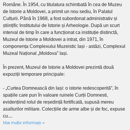
Române. În 1954, cu titulatura schimbată în cea de Muzeu
de Istorie a Moldovei, a primit un nou sediu, în Palatul
Culturii. Până în 1968, a fost subordonat administrativ și
științific Institutului de Istorie și Arheologie. După un scurt
interval de timp în care a funcționat ca instituție distinctă,
Muzeul de Istorie a Moldovei a intrat, din 1971, în
componența Complexului Muzeistic Iași - astăzi, Complexul
Muzeal Național „Moldova” Iași.
În prezent, Muzeul de Istorie a Moldovei prezintă două
expoziții temporare principale:
- „Curtea Domnească din Iași: o istorie redescoperită”, în
spațiile care pun în valoare ruinele Curții Domnesti,
evidențiind rolul de reședință fortificată, supusă mereu
asalturilor militare. Colecțiile de arme albe și de foc, expuse
cu....
Mai multe informații