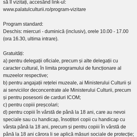
să îl vizitați, accesând link-ul:
www.palatulculturii.ro/program-vizitare
Program standard:
Deschis: miercuri - duminică (inclusiv), orele 10.00 - 17.00
(ora 16.30, ultima intrare).
Gratuități:
a) pentru delegații oficiale, precum și alte delegații cu
caracter cultural, în limita programului de funcționare al
muzeelor respective;
b) pentru angajații rețelei muzeale, ai Ministerului Culturii și
ai serviciilor deconcentrate ale Ministerului Culturii, precum
și pentru posesorii de carduri ICOM;
c) pentru copiii preșcolari;
d) pentru copiii în vârstă de până la 18 ani, care au nevoi
speciale sau cu handicap, însoțitori copii cu handicap cu
vârsta până la 18 ani, precum și pentru copiii în vârstă de
până la 18 ani cărora li se aplică măsuri sociale de protecție;