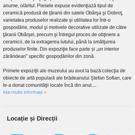
anume, olăritul. Piesele expuse evidenţiază tipul de
ceramică produsă de ţăranii din satele Obârşa şi Dobroţ,
varietatea produselor realizate şi utilitatea lor într-o
gospodărie, modul şi motivele decorative utilizate de către
ţăranii Obârşei, precum şi întregul proces de obţinere a
ceramicii, de la extragerea lutului, până la smălţuirea
produselor finite. Din expoziţie face parte și „un interior
zărăndean” specific gospodăriilor din zonă.
Primele expoziţii ale muzeului au avut la bază colecţia de
obiecte de artă populară ale brădeanului Ştefan Sofian, care
le-a donat comunităţii locale încă din anul....
Mai multe informații
Locație și Direcții