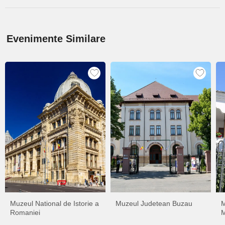
Evenimente Similare
Muzeul National de Istorie a
Muzeul Judetean Buzau
M
Romaniei
M