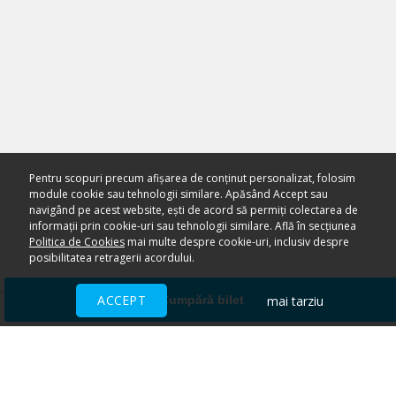
Pentru scopuri precum afișarea de conținut personalizat, folosim
module cookie sau tehnologii similare. Apăsând Accept sau
navigând pe acest website, ești de acord să permiți colectarea de
informații prin cookie-uri sau tehnologii similare. Află în secțiunea
Politica de Cookies
mai multe despre cookie-uri, inclusiv despre
posibilitatea retragerii acordului.
ACCEPT
mai tarziu
Cumpără bilet
Ai nevoie de ajutor?
CENTRU DE AJUTOR