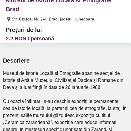
Muzeul de Istorie Locala si Etnografie
Brad
Str. Cloşca, Nr. 2-4, Brad, județul Hunedoara
Prețuri de la:
2.2 RON / persoană
Descriere
Muzeul de Istorie Locală și Etnografie aparține secţiei de
Istorie și Artă a Muzeului Civilizaţiei Dacice şi Romane din
Deva și a luat fiinţă în data de 26 ianuarie 1988.
Cu ocazia înființării s-au deschis expoziţiile permanente:
cea de istorie locală, la parter şi cea de etnografie, la etaj. În
prezent, sălile muzeului găzduiesc expoziţia cu titlul
„Ceramica zărăndeană”, expoziţie care aduce informaţii
despre un meşteşug specific unor sate din Zarand, şi