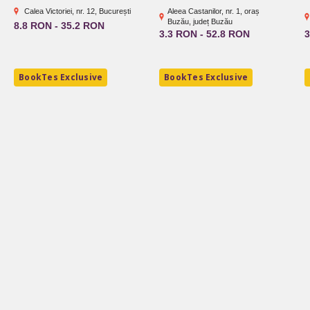
Calea Victoriei, nr. 12, București
Aleea Castanilor, nr. 1, oraș
Buzău, județ Buzău
8.8 RON - 35.2 RON
3.3 RON - 52.8 RON
3
BookTes Exclusive
BookTes Exclusive