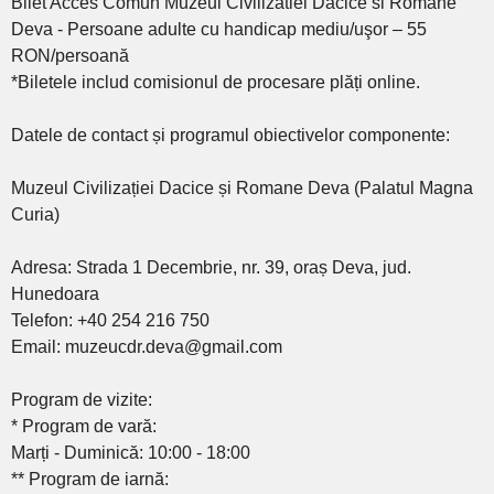
Bilet Acces Comun Muzeul Civilizatiei Dacice si Romane
Deva - Persoane adulte cu handicap mediu/uşor – 55
RON/persoană
*Biletele includ comisionul de procesare plăți online.
Datele de contact și programul obiectivelor componente:
Muzeul Civilizației Dacice și Romane Deva (Palatul Magna
Curia)
Adresa: Strada 1 Decembrie, nr. 39, oraș Deva, jud.
Hunedoara
Telefon: +40 254 216 750
Email: muzeucdr.deva@gmail.com
Program de vizite:
* Program de vară:
Marți - Duminică: 10:00 - 18:00
** Program de iarnă: