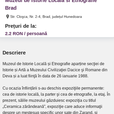
Muzeul de Istorie Locala si Etnografie
Brad
Str. Cloşca, Nr. 2-4, Brad, județul Hunedoara
Prețuri de la:
2.2 RON / persoană
Descriere
Muzeul de Istorie Locală și Etnografie aparține secţiei de
Istorie și Artă a Muzeului Civilizaţiei Dacice şi Romane din
Deva și a luat fiinţă în data de 26 ianuarie 1988.
Cu ocazia înființării s-au deschis expoziţiile permanente:
cea de istorie locală, la parter şi cea de etnografie, la etaj. În
prezent, sălile muzeului găzduiesc expoziţia cu titlul
„Ceramica zărăndeană”, expoziţie care aduce informaţii
despre un meşteşug specific unor sate din Zarand, şi