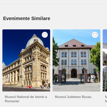
Evenimente Similare
Muzeul National de Istorie a
Muzeul Judetean Buzau
M
Romaniei
M