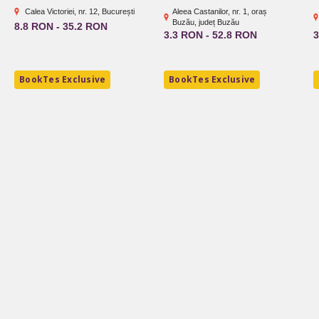
Calea Victoriei, nr. 12, București
Aleea Castanilor, nr. 1, oraș
Buzău, județ Buzău
8.8 RON - 35.2 RON
3.3 RON - 52.8 RON
3
BookTes Exclusive
BookTes Exclusive