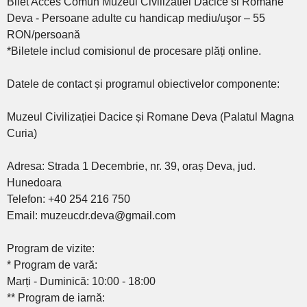
Bilet Acces Comun Muzeul Civilizatiei Dacice si Romane
Deva - Persoane adulte cu handicap mediu/uşor – 55
RON/persoană
*Biletele includ comisionul de procesare plăți online.
Datele de contact și programul obiectivelor componente:
Muzeul Civilizației Dacice și Romane Deva (Palatul Magna
Curia)
Adresa: Strada 1 Decembrie, nr. 39, oraș Deva, jud.
Hunedoara
Telefon: +40 254 216 750
Email: muzeucdr.deva@gmail.com
Program de vizite:
* Program de vară:
Marți - Duminică: 10:00 - 18:00
** Program de iarnă: