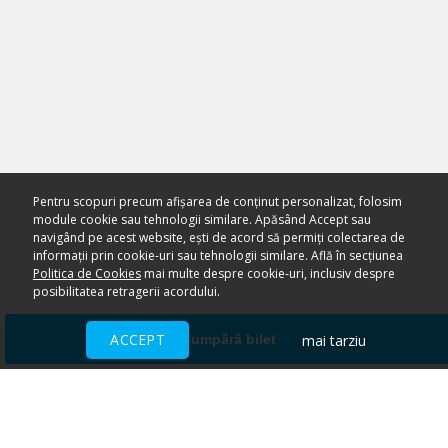
Pentru scopuri precum afișarea de conținut personalizat, folosim
module cookie sau tehnologii similare. Apăsând Accept sau
navigând pe acest website, ești de acord să permiți colectarea de
informații prin cookie-uri sau tehnologii similare. Află în secțiunea
Politica de Cookies
mai multe despre cookie-uri, inclusiv despre
posibilitatea retragerii acordului.
ACCEPT
mai tarziu
Cumpără bilet
Ai nevoie de ajutor?
CENTRU DE AJUTOR