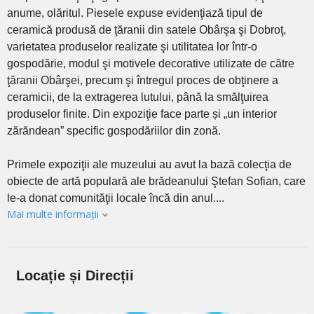
anume, olăritul. Piesele expuse evidenţiază tipul de
ceramică produsă de ţăranii din satele Obârşa şi Dobroţ,
varietatea produselor realizate şi utilitatea lor într-o
gospodărie, modul şi motivele decorative utilizate de către
ţăranii Obârşei, precum şi întregul proces de obţinere a
ceramicii, de la extragerea lutului, până la smălţuirea
produselor finite. Din expoziţie face parte și „un interior
zărăndean” specific gospodăriilor din zonă.
Primele expoziţii ale muzeului au avut la bază colecţia de
obiecte de artă populară ale brădeanului Ştefan Sofian, care
le-a donat comunităţii locale încă din anul....
Mai multe informații
Locație și Direcții