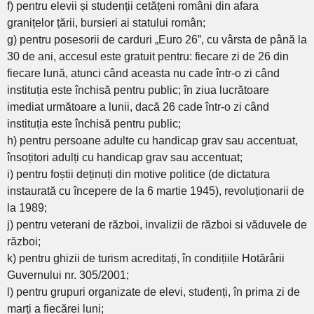
f) pentru elevii și studenții cetățeni români din afara
granițelor țării, bursieri ai statului român;
g) pentru posesorii de carduri „Euro 26”, cu vârsta de până la
30 de ani, accesul este gratuit pentru: fiecare zi de 26 din
fiecare lună, atunci când aceasta nu cade într-o zi când
instituția este închisă pentru public; în ziua lucrătoare
imediat următoare a lunii, dacă 26 cade într-o zi când
instituția este închisă pentru public;
h) pentru persoane adulte cu handicap grav sau accentuat,
însoțitori adulți cu handicap grav sau accentuat;
i) pentru foștii deținuți din motive politice (de dictatura
instaurată cu începere de la 6 martie 1945), revoluționarii de
la 1989;
j) pentru veterani de război, invalizii de război si văduvele de
război;
k) pentru ghizii de turism acreditați, în condițiile Hotărârii
Guvernului nr. 305/2001;
l) pentru grupuri organizate de elevi, studenți, în prima zi de
marți a fiecărei luni;