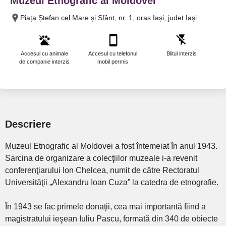
Muzeul Etnografic al Moldovei
Piața Ștefan cel Mare și Sfânt, nr. 1, oraș Iași, județ Iași
Accesul cu animale
Accesul cu telefonul
Blitul interzis
de companie interzis
mobil permis
Descriere
Muzeul Etnografic al Moldovei a fost întemeiat în anul 1943.
Sarcina de organizare a colecţiilor muzeale i-a revenit
conferenţiarului Ion Chelcea, numit de către Rectoratul
Universităţii „Alexandru Ioan Cuza” la catedra de etnografie.
În 1943 se fac primele donaţii, cea mai importantă fiind a
magistratului ieşean Iuliu Pascu, formată din 340 de obiecte