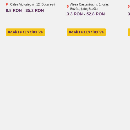
Calea Victoriei, nr. 12, București
Aleea Castanilor, nr. 1, oraș
Buzău, județ Buzău
8.8 RON - 35.2 RON
3.3 RON - 52.8 RON
3
BookTes Exclusive
BookTes Exclusive