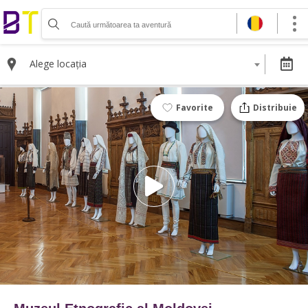
Organizează-ți activitatea
Listează-ți activitatea
Alege locația
Vinde bilete cu Booktes.com
Aplicația de control access
Favorite
Distribuie
DESPRE NOI
Despre noi
Termeni și condiții pentru cumpărătorii de bilete
Termeni și condiții pentru organizatorii de evenimente
Politica de Confidențialitate
Politica cookie și publicitate
Selectează moneda
RON
EUR
USD