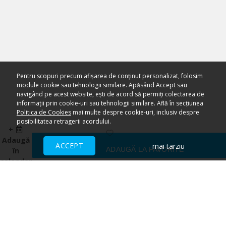
Pentru scopuri precum afișarea de conținut personalizat, folosim
module cookie sau tehnologii similare. Apăsând Accept sau
navigând pe acest website, ești de acord să permiți colectarea de
informații prin cookie-uri sau tehnologii similare. Află în secțiunea
Politica de Cookies
mai multe despre cookie-uri, inclusiv despre
posibilitatea retragerii acordului.
+
Adaugă
ACCEPT
mai tarziu
ADAUGĂ LA FAVORITE
în
calendar
Ai nevoie de ajutor?
CENTRU DE AJUTOR