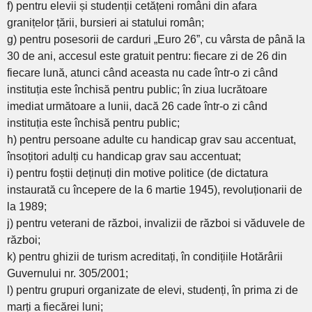
f) pentru elevii și studenții cetățeni români din afara
granițelor țării, bursieri ai statului român;
g) pentru posesorii de carduri „Euro 26”, cu vârsta de până la
30 de ani, accesul este gratuit pentru: fiecare zi de 26 din
fiecare lună, atunci când aceasta nu cade într-o zi când
instituția este închisă pentru public; în ziua lucrătoare
imediat următoare a lunii, dacă 26 cade într-o zi când
instituția este închisă pentru public;
h) pentru persoane adulte cu handicap grav sau accentuat,
însoțitori adulți cu handicap grav sau accentuat;
i) pentru foștii deținuți din motive politice (de dictatura
instaurată cu începere de la 6 martie 1945), revoluționarii de
la 1989;
j) pentru veterani de război, invalizii de război si văduvele de
război;
k) pentru ghizii de turism acreditați, în condițiile Hotărârii
Guvernului nr. 305/2001;
l) pentru grupuri organizate de elevi, studenți, în prima zi de
marți a fiecărei luni;