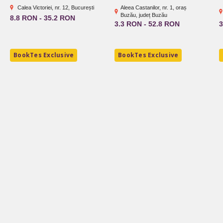
Calea Victoriei, nr. 12, București
Aleea Castanilor, nr. 1, oraș
Buzău, județ Buzău
8.8 RON - 35.2 RON
3.3 RON - 52.8 RON
3
BookTes Exclusive
BookTes Exclusive