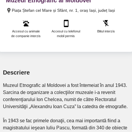
Muzeul Etnografic al Moldovei
Piața Ștefan cel Mare și Sfânt, nr. 1, oraș Iași, județ Iași
Accesul cu animale
Accesul cu telefonul
Blitul interzis
de companie interzis
mobil permis
Descriere
Muzeul Etnografic al Moldovei a fost întemeiat în anul 1943.
Sarcina de organizare a colecţiilor muzeale i-a revenit
conferenţiarului Ion Chelcea, numit de către Rectoratul
Universităţii „Alexandru Ioan Cuza” la catedra de etnografie.
În 1943 se fac primele donaţii, cea mai importantă fiind a
magistratului ieşean Iuliu Pascu, formată din 340 de obiecte