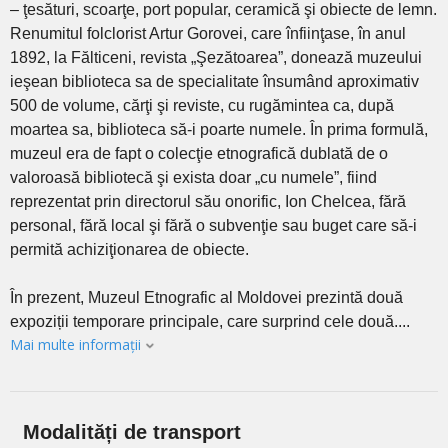
– ţesături, scoarţe, port popular, ceramică şi obiecte de lemn.
Renumitul folclorist Artur Gorovei, care înfiinţase, în anul
1892, la Fălticeni, revista „Şezătoarea”, donează muzeului
ieşean biblioteca sa de specialitate însumând aproximativ
500 de volume, cărţi şi reviste, cu rugămintea ca, după
moartea sa, biblioteca să-i poarte numele. În prima formulă,
muzeul era de fapt o colecţie etnografică dublată de o
valoroasă bibliotecă şi exista doar „cu numele”, fiind
reprezentat prin directorul său onorific, Ion Chelcea, fără
personal, fără local şi fără o subvenţie sau buget care să-i
permită achiziţionarea de obiecte.
În prezent, Muzeul Etnografic al Moldovei prezintă două
expoziții temporare principale, care surprind cele două....
Mai multe informații
Modalități de transport