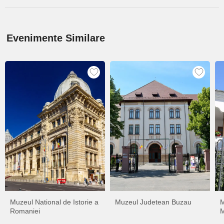
Evenimente Similare
Muzeul National de Istorie a
Muzeul Judetean Buzau
M
Romaniei
M