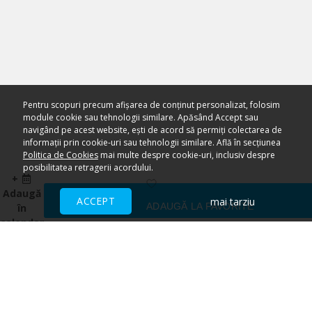
Pentru scopuri precum afișarea de conținut personalizat, folosim
module cookie sau tehnologii similare. Apăsând Accept sau
navigând pe acest website, ești de acord să permiți colectarea de
informații prin cookie-uri sau tehnologii similare. Află în secțiunea
Politica de Cookies
mai multe despre cookie-uri, inclusiv despre
posibilitatea retragerii acordului.
+
Adaugă
ACCEPT
mai tarziu
ADAUGĂ LA FAVORITE
în
calendar
Ai nevoie de ajutor?
CENTRU DE AJUTOR