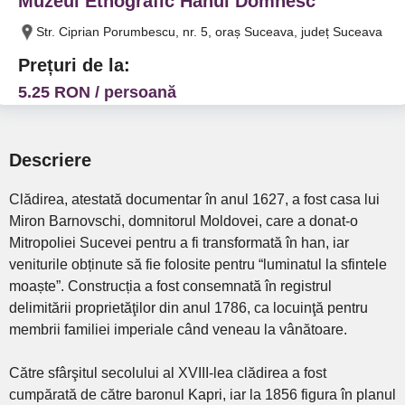
Muzeul Etnografic Hanul Domnesc
Str. Ciprian Porumbescu, nr. 5, oraș Suceava, județ Suceava
Prețuri de la:
5.25 RON / persoană
Descriere
Clădirea, atestată documentar în anul 1627, a fost casa lui
Miron Barnovschi, domnitorul Moldovei, care a donat-o
Mitropoliei Sucevei pentru a fi transformată în han, iar
veniturile obținute să fie folosite pentru “luminatul la sfintele
moaște”. Construcția a fost consemnată în registrul
delimitării proprietăţilor din anul 1786, ca locuinţă pentru
membrii familiei imperiale când veneau la vânătoare.
Către sfârşitul secolului al XVIII-lea clădirea a fost
cumpărată de către baronul Kapri, iar la 1856 figura în planul