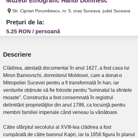
Muzeul Etnografic Hanul Domnesc
Str. Ciprian Porumbescu, nr. 5, oraș Suceava, județ Suceava
Prețuri de la:
5.25 RON / persoană
Descriere
Clădirea, atestată documentar în anul 1627, a fost casa lui
Miron Barnovschi, domnitorul Moldovei, care a donat-o
Mitropoliei Sucevei pentru a fi transformată în han, iar
veniturile obținute să fie folosite pentru “luminatul la sfintele
moaște”. Construcția a fost consemnată în registrul
delimitării proprietăţilor din anul 1786, ca locuinţă pentru
membrii familiei imperiale când veneau la vânătoare.
Către sfârşitul secolului al XVIII-lea clădirea a fost
cumpărată de către baronul Kapri, iar la 1856 figura în planul