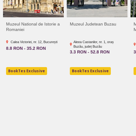
Muzeul National de Istorie a
Muzeul Judetean Buzau
M
Romaniei
M
Calea Victoriei, nr. 12, București
Aleea Castanilor, nr. 1, oraș
Buzău, județ Buzău
8.8 RON - 35.2 RON
3.3 RON - 52.8 RON
3
BookTes Exclusive
BookTes Exclusive