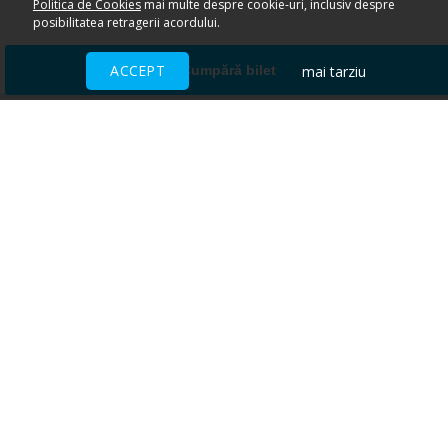
Politica de Cookies
mai multe despre cookie-uri, inclusiv despre
posibilitatea retragerii acordului.
ACCEPT
mai tarziu
Cumpără bilet
Ai nevoie de ajutor?
CENTRU DE AJUTOR
Toate evenimentele sunt vândute
direct de către organizatori.
ACCEPTĂM