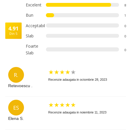
Excelent
8
Bun
1
Acceptabil
0
4.91
Din 5
Slab
0
Foarte
0
Slab
★
★
★
★
★
R.
Recenzie adaugata in octombrie 28, 2023
Retevoescu .
★
★
★
★
★
ES
Recenzie adaugata in noiembrie 11, 2023
Elena S.