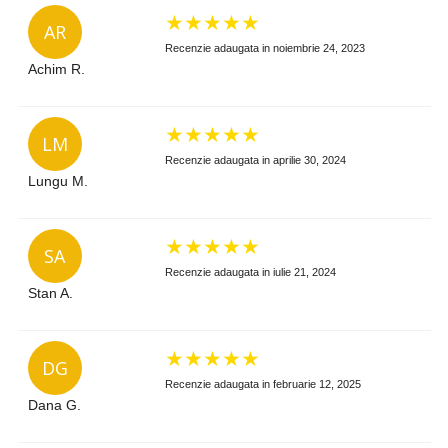
★
★
★
★
★
AR
Recenzie adaugata in noiembrie 24, 2023
Achim R.
★
★
★
★
★
LM
Recenzie adaugata in aprilie 30, 2024
Lungu M.
★
★
★
★
★
SA
Recenzie adaugata in iulie 21, 2024
Stan A.
★
★
★
★
★
DG
Recenzie adaugata in februarie 12, 2025
Dana G.