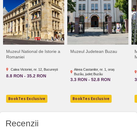
Muzeul National de Istorie a
Muzeul Judetean Buzau
M
Romaniei
M
Calea Victoriei, nr. 12, București
Aleea Castanilor, nr. 1, oraș
Buzău, județ Buzău
8.8 RON - 35.2 RON
3.3 RON - 52.8 RON
3
BookTes Exclusive
BookTes Exclusive
Recenzii