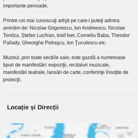
importante perioade.
Printre cei mai cunoscuţi artişti pe care-i puteţi admira
amintim de: Nicolae Grigorescu, Ion Andreescu, Nicolae
Tonitza, Ștefan Luchian, Iosif Iser, Corneliu Baba, Theodor
Pallady, Gheorghe Petraşcu, Ion Ţuculescu etc.
Muzeul, prin toate secțiile sale, este gazdă a numeroase
tipuri de manifestări: expoziţii, recitaluri muzicale,
manifestări teatrale, lansări de carte, conferinţe însoţite de
proiecţii.
Locație și Direcții