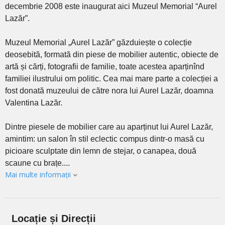
decembrie 2008 este inaugurat aici Muzeul Memorial “Aurel
Lazăr”.
Muzeul Memorial „Aurel Lazăr” găzduiește o colecție
deosebită, formată din piese de mobilier autentic, obiecte de
artă și cărți, fotografii de familie, toate acestea aparținînd
familiei ilustrului om politic. Cea mai mare parte a colecției a
fost donată muzeului de către nora lui Aurel Lazăr, doamna
Valentina Lazăr.
Dintre piesele de mobilier care au aparținut lui Aurel Lazăr,
amintim: un salon în stil eclectic compus dintr-o masă cu
picioare sculptate din lemn de stejar, o canapea, două
scaune cu brațe....
Mai multe informații
Locație și Direcții