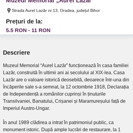
Muzeul Memorial „Aurel Lazăr”
Strada Aurel Lazăr nr.13, Oradea, județul Bihor
Prețuri de la:
5.5 RON - 11 RON
Descriere
Muzeul Memorial “Aurel Lazăr” funcționează în casa familiei
Lazăr, construită în ultimii ani ai secolului al XIX-lea. Casa
Lazăr are o valoare istorică deosebită, deoarece într-una din
încăperile sale s-a semnat, la 12 octombrie 1918, Declarația
de Independență a românilor cuprinși în ținuturile
Transilvaniei, Banatului, Crișanei și Maramureșului față de
Imperiul Austro-Ungar.
În anul 1989 clădirea a intrat în patrimoniul public, ca
monument istoric. După ample lucrări de restaurare, la 1