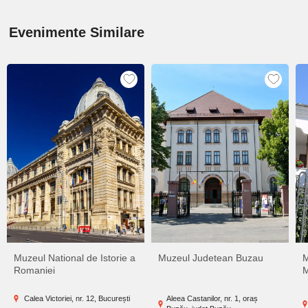
Evenimente Similare
Muzeul National de Istorie a
Muzeul Judetean Buzau
M
Romaniei
M
Calea Victoriei, nr. 12, București
Aleea Castanilor, nr. 1, oraș