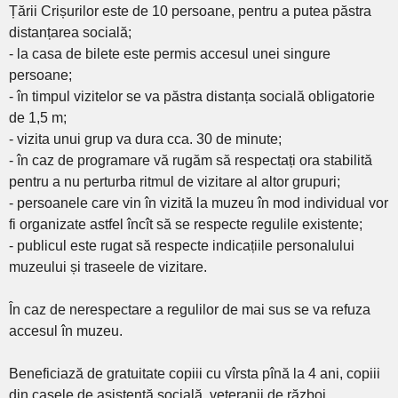
Țării Crișurilor este de 10 persoane, pentru a putea păstra
distanțarea socială;
- la casa de bilete este permis accesul unei singure
persoane;
- în timpul vizitelor se va păstra distanța socială obligatorie
de 1,5 m;
- vizita unui grup va dura cca. 30 de minute;
- în caz de programare vă rugăm să respectați ora stabilită
pentru a nu perturba ritmul de vizitare al altor grupuri;
- persoanele care vin în vizită la muzeu în mod individual vor
fi organizate astfel încît să se respecte regulile existente;
- publicul este rugat să respecte indicațiile personalului
muzeului și traseele de vizitare.
În caz de nerespectare a regulilor de mai sus se va refuza
accesul în muzeu.
Beneficiază de gratuitate copiii cu vîrsta pînă la 4 ani, copiii
din casele de asistență socială, veteranii de război,