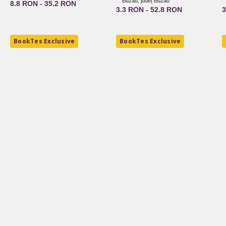
Buzău, județ Buzău
8.8 RON - 35.2 RON
3.3 RON - 52.8 RON
3
BookTes Exclusive
BookTes Exclusive