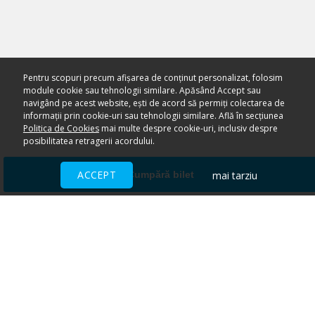
Pentru scopuri precum afișarea de conținut personalizat, folosim
module cookie sau tehnologii similare. Apăsând Accept sau
navigând pe acest website, ești de acord să permiți colectarea de
informații prin cookie-uri sau tehnologii similare. Află în secțiunea
Politica de Cookies
mai multe despre cookie-uri, inclusiv despre
posibilitatea retragerii acordului.
ACCEPT
mai tarziu
Cumpără bilet
Ai nevoie de ajutor?
CENTRU DE AJUTOR