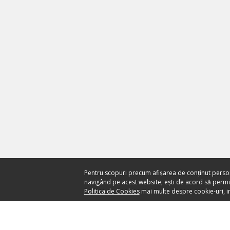
Pentru scopuri precum afișarea de conținut perso
navigând pe acest website, ești de acord să permiți
Politica de Cookies
mai multe despre cookie-uri, in