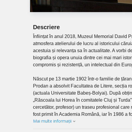
Descriere
Înființat în anul 2018, Muzeul Memorial David P
atmosfera atelierului de lucru al istoricului căru
acestuia și relevanța sa în actualitate. A vorb
biografia și opera unuia dintre cei mai mari istori
compromis și rezistență, un intelectual din Europ
Născut pe 13 martie 1902 într-o familie de țărani
Prodan a absolvit Facultatea de Litere, secția r
(actuala Universitate Babeș-Bolyai). După obținer
„Răscoala lui Horea în comitatele Cluj și Turda”, 
cercetător, profesor) un traseu profesional care 
fost primit în Academia Română, iar în 1986 a fos
Mai multe informații