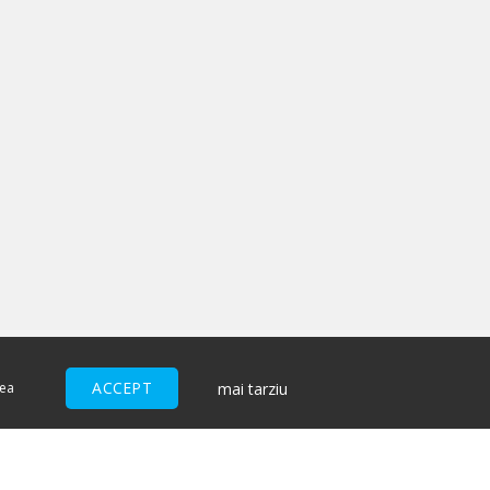
ACCEPT
mai tarziu
nea