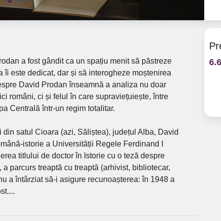
Pr
rodan a fost gândit ca un spațiu menit să păstreze
6.
ia îi este dedicat, dar și să interogheze moștenirea
i despre David Prodan înseamnă a analiza nu doar
ci români, ci și felul în care supraviețuiește, între
a Centrală într-un regim totalitar.
 din satul Cioara (azi, Săliștea), județul Alba, David
omână-istorie a Universității Regele Ferdinand I
ea titlului de doctor în Istorie cu o teză despre
a parcurs treaptă cu treaptă (arhivist, bibliotecar,
nu a întârziat să-i asigure recunoașterea: în 1948 a
t....