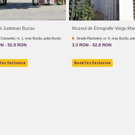
l Judetean Buzau
Muzeul de Etnografie Vergu Man
 Castanilor, nr. 1, oraș Buzău, județ Buzău
Strada Războieni, nr. 8, oraș Buzău, ju
ON - 52.8 RON
3.3 RON - 52.8 RON
es Exclusive
BookTes Exclusive