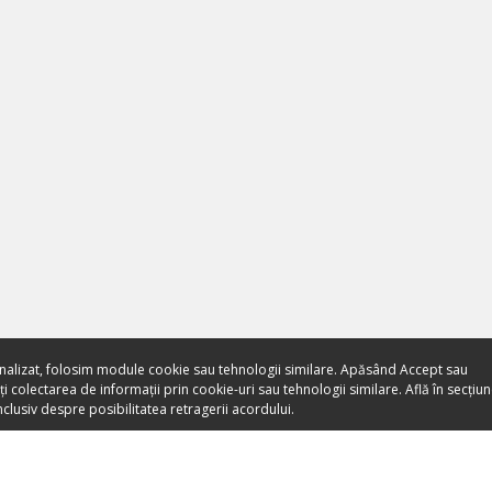
nalizat, folosim module cookie sau tehnologii similare. Apăsând Accept sau
 colectarea de informații prin cookie-uri sau tehnologii similare. Află în secțiu
clusiv despre posibilitatea retragerii acordului.