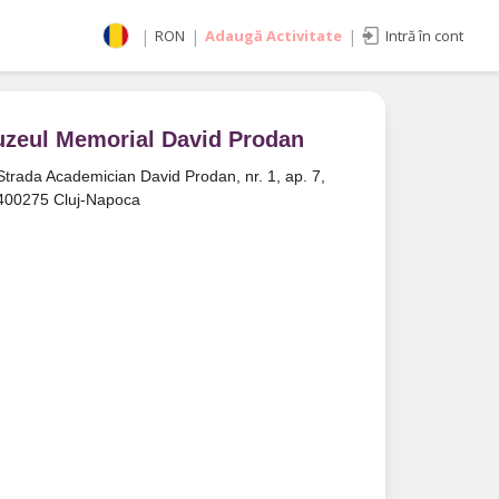
|
RON
|
Adaugă Activitate
|
Intră în cont
Selectează moneda
RON
EUR
zeul Memorial David Prodan
imente
USD
Strada Academician David Prodan, nr. 1, ap. 7,
400275 Cluj-Napoca