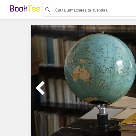
Organizează-ți activitatea
Listează-ți activitatea
Vinde bilete cu Booktes.com
Aplicația de control access