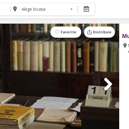
Alege locația
DESPRE NOI
Despre noi
Termeni și condiții pentru cumpărătorii de bilete
Favorite
Distribuie
Mu
Termeni și condiții pentru organizatorii de even
Politica de Confidențialitate
Politica cookie și publicitate