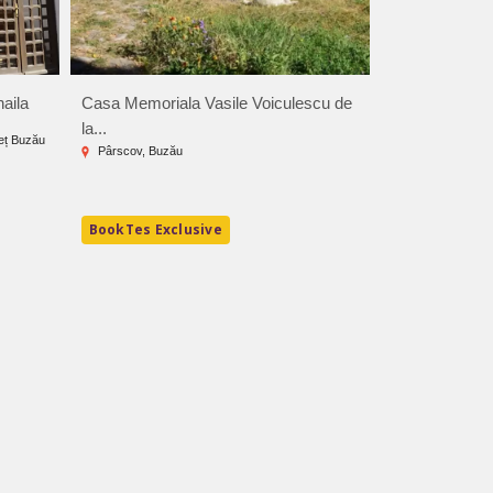
aila
Casa Memoriala Vasile Voiculescu de
Muzeul Chihlim
la...
deț Buzău
Comuna Colți, j
Pârscov, Buzău
3.3 RON - 52
BookTes Exclusive
BookTes Exc