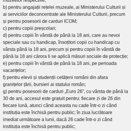
muzeelor respective;
b) pentru angajații rețelei muzeale, ai Ministerului Culturii și
ai serviciilor deconcentrate ale Ministerului Culturii, precum
și pentru posesorii de carduri ICOM;
c) pentru copiii preșcolari;
d) pentru copiii în vârstă de până la 18 ani, care au nevoi
speciale sau cu handicap, însoțitori copii cu handicap cu
vârsta până la 18 ani, precum și pentru copiii în vârstă de
până la 18 ani cărora li se aplică măsuri sociale de protecție;
e) pentru copiii în vârstă de până la 18 ani, pe perioada
vacanțelor;
f) pentru elevii și studenții cetățeni români din afara
granițelor țării, bursieri ai statului român;
g) pentru posesorii de carduri „Euro 26”, cu vârsta de până la
30 de ani, accesul este gratuit pentru: fiecare zi de 26 din
fiecare lună, atunci când aceasta nu cade într-o zi când
instituția este închisă pentru public; în ziua lucrătoare
imediat următoare a lunii, dacă 26 cade într-o zi când
instituția este închisă pentru public;