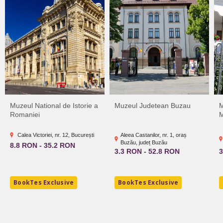
Muzeul National de Istorie a
Muzeul Judetean Buzau
M
Romaniei
M
Calea Victoriei, nr. 12, București
Aleea Castanilor, nr. 1, oraș
Buzău, județ Buzău
8.8 RON - 35.2 RON
3.3 RON - 52.8 RON
3
BookTes Exclusive
BookTes Exclusive