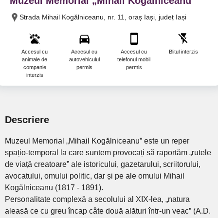
Muzeul Memorial „Mihail Kogalniceanu”
Strada Mihail Kogălniceanu, nr. 11, oraș Iași, județ Iași
Accesul cu
Accesul cu
Accesul cu
Blitul interzis
animale de
autovehiculul
telefonul mobil
companie
permis
permis
interzis
Descriere
Muzeul Memorial „Mihail Kogălniceanu” este un reper
spațio-temporal la care suntem provocați să raportăm „rutele
de viață creatoare” ale istoricului, gazetarului, scriitorului,
avocatului, omului politic, dar și pe ale omului Mihail
Kogălniceanu (1817 - 1891).
Personalitate complexă a secolului al XIX-lea, „natura
aleasă ce cu greu încap câte două alături într-un veac” (A.D.