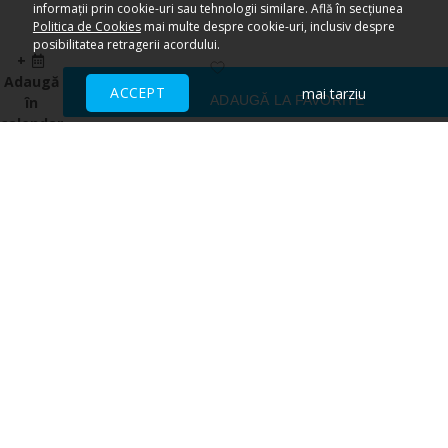
informații prin cookie-uri sau tehnologii similare. Află în secțiunea
Politica de Cookies
mai multe despre cookie-uri, inclusiv despre
posibilitatea retragerii acordului.
+
Adaugă
ACCEPT
mai tarziu
ADAUGĂ LA FAVORITE
în
calendar
Ai nevoie de ajutor?
CENTRU DE AJUTOR
Toate evenimentele sunt vândute
direct de către organizatori.
ACCEPTĂM