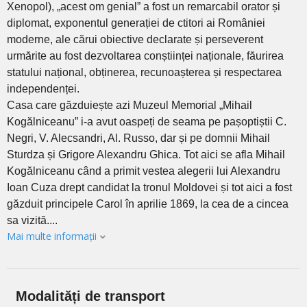
Xenopol), „acest om genial” a fost un remarcabil orator și
diplomat, exponentul generației de ctitori ai României
moderne, ale cărui obiective declarate și perseverent
urmărite au fost dezvoltarea conștiinței naționale, făurirea
statului național, obținerea, recunoașterea și respectarea
independenței.
Casa care găzduiește azi Muzeul Memorial „Mihail
Kogălniceanu” i-a avut oaspeți de seama pe pașoptiștii C.
Negri, V. Alecsandri, Al. Russo, dar și pe domnii Mihail
Sturdza și Grigore Alexandru Ghica. Tot aici se afla Mihail
Kogălniceanu când a primit vestea alegerii lui Alexandru
Ioan Cuza drept candidat la tronul Moldovei și tot aici a fost
găzduit principele Carol în aprilie 1869, la cea de a cincea
sa vizită....
Mai multe informații
Modalități de transport