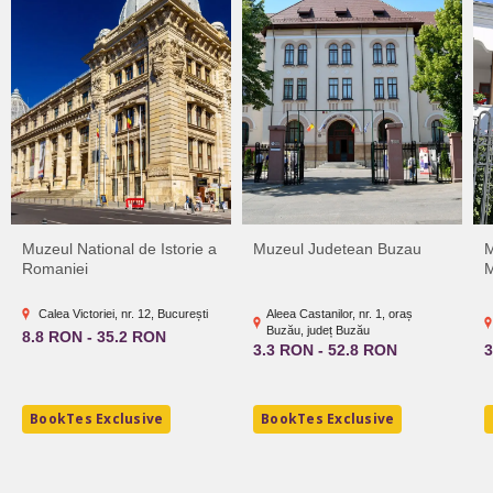
Muzeul National de Istorie a
Muzeul Judetean Buzau
M
Romaniei
M
Calea Victoriei, nr. 12, București
Aleea Castanilor, nr. 1, oraș
Buzău, județ Buzău
8.8 RON - 35.2 RON
3.3 RON - 52.8 RON
3
BookTes Exclusive
BookTes Exclusive