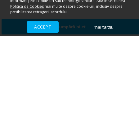
informații prin cookie-uri sau tehnologii similare. Află în secțiunea
Politica de Cookies
mai multe despre cookie-uri, inclusiv despre
posibilitatea retragerii acordului.
ACCEPT
mai tarziu
Cumpără bilet
Ai nevoie de ajutor?
CENTRU DE AJUTOR
Toate evenimentele sunt vândute
direct de către organizatori.
ACCEPTĂM