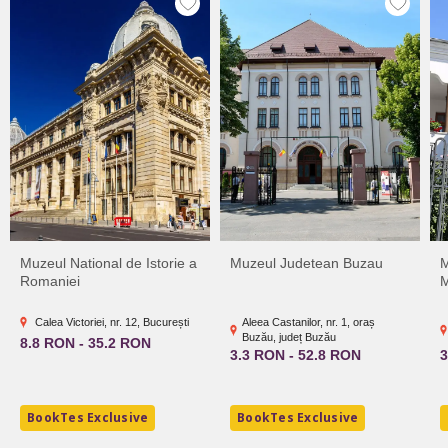
Muzeul National de Istorie a
Muzeul Judetean Buzau
M
Romaniei
M
Calea Victoriei, nr. 12, București
Aleea Castanilor, nr. 1, oraș
Buzău, județ Buzău
8.8 RON - 35.2 RON
3.3 RON - 52.8 RON
3
BookTes Exclusive
BookTes Exclusive