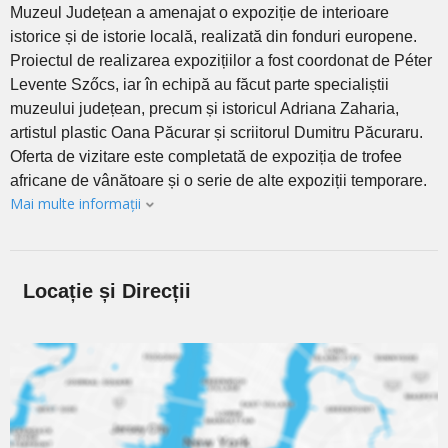
Muzeul Județean a amenajat o expoziție de interioare
istorice și de istorie locală, realizată din fonduri europene.
Proiectul de realizarea expozițiilor a fost coordonat de Péter
Levente Szőcs, iar în echipă au făcut parte specialiștii
muzeului județean, precum și istoricul Adriana Zaharia,
artistul plastic Oana Păcurar și scriitorul Dumitru Păcuraru.
Oferta de vizitare este completată de expoziția de trofee
africane de vânătoare și o serie de alte expoziții temporare.
Mai multe informații
Locație și Direcții