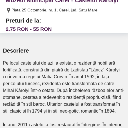
Muzeul Municipal Carei - Castelul Karolyi
Piața 25 Octombrie, nr. 1, Carei, jud. Satu Mare
Prețuri de la:
2.75 RON - 55 RON
Descriere
Pe locul castelului de azi, a existat o rezidență nobiliară
fortificată, construită din piatră de Ladislau ”Láncz” Károlyi
cu învoirea regelui Matia Corvin. În anul 1592, în fața
pericolului turcesc, rezidența este transformată de către
Mihai Károlyi într-o cetate. După încheierea războaielor anti-
otomane, cetatea a redevenit o rezidență propriu-zisă, fiind
reclădită în stil baroc. Ulterior, castelul a fost transformat în
stil clasicist în 1794 și în stil neo-gotic, romantic în 1894.
În anul 2011 castelul a fost restaurat în întregime. În interior,