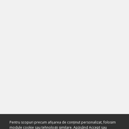
Pentru scopuri precum afișarea de conținut personalizat, folosim
module cookie sau tehnologii similare. Apăsând Accept sau