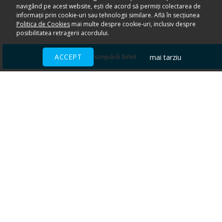
navigând pe acest website, ești de acord să permiți colectarea de
informații prin cookie-uri sau tehnologii similare. Află în secțiunea
Politica de Cookies
mai multe despre cookie-uri, inclusiv despre
posibilitatea retragerii acordului.
ACCEPT
mai tarziu
Cumpără bilet
Ai nevoie de ajutor?
CENTRU DE AJUTOR
Toate evenimentele sunt vândute
direct de către organizatori.