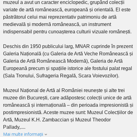
muzeul a avut un caracter enciclopedic, grupând colecții
variate de artă românească, europeană și orientală. El este
păstrătorul celui mai reprezentativ patrimoniu de artă
medievală și modernă românească, un instrument
indispensabil pentru cunoașterea culturii vizuale românești.
Deschis din 1950 publicului larg, MNAR cuprinde în prezent
Galeria Națională (cu Galeria de Artă Veche Românească și
Galeria de Artă Românească Modernă), Galeria de Artă
Europeană precum și spațiile istorice ale fostului palat regal
(Sala Tronului, Sufrageria Regală, Scara Voievozilor).
Muzeul Național de Artă al României reunește și alte trei
muzee din București, care adăpostesc colecții unice de artă
românească și internațională – din perioada impresionistă și
postimpresionistă. Aceste muzee sunt: Muzeul Colecțiilor de
Artă, Muzeul K.H. Zambaccian și Muzeul Theodor
Pallady,....
Mai multe informații