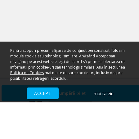
Pentru scopuri precum afișarea de conținut personalizat, folosim
module cookie sau tehnologii similare. Apăsând Accept sau
navigând pe acest website, ești de acord să permiți colectarea de
informații prin cookie-uri sau tehnologii similare. Află în secțiunea
Politica de Cookies
mai multe despre cookie-uri, inclusiv despre
posibilitatea retragerii acordului.
ACCEPT
mai tarziu
Cumpără bilet
Ai nevoie de ajutor?
CENTRU DE AJUTOR
Toate evenimentele sunt vândute