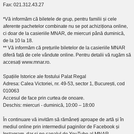
Fax: 021.312.43.27
*Vă informăm că biletele de grup, pentru familii și cele
aferente pachetelor combinate nu se pot achiziționa online,
ci doar de la casieriile MNAR, de miercuri până duminică,
de la 10 la 18.
** Vă informăm că prețurile biletelor de la casieriile MNAR
diferă față de cele vândute online. Pentru detalii vă rugăm să
accesați www.mnar.ro.
Spațiile Istorice ale fostului Palat Regal
Adresa: Calea Victoriei, nr. 49-53, sector 1, București, cod
010063
Accesul de face prin curtea de onoare.
Deschis: miercuri - duminică, 10:00 – 18:00
În continuare vă invităm să rămâneți aproape de artă și în
mediul online prin intermediul paginilor de Facebook și
Instagram, dar și pe canalul de YouTube al MNAR.