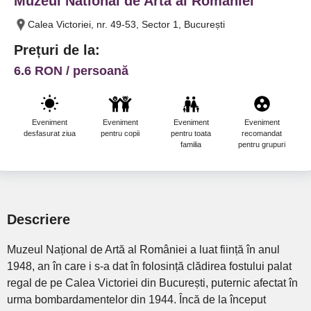
Muzeul National de Arta al Romaniei
Calea Victoriei, nr. 49-53, Sector 1, București
Prețuri de la:
6.6 RON / persoană
Eveniment
Eveniment
Eveniment
Eveniment
desfasurat ziua
pentru copii
pentru toata
recomandat
familia
pentru grupuri
Descriere
Muzeul Național de Artă al României a luat ființă în anul
1948, an în care i s-a dat în folosință clădirea fostului palat
regal de pe Calea Victoriei din București, puternic afectat în
urma bombardamentelor din 1944. Încă de la început