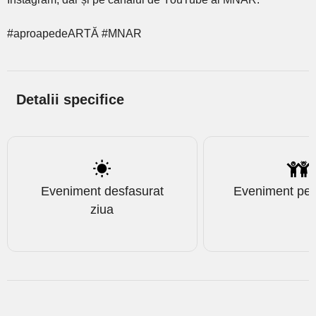
#aproapedeARTĂ #MNAR
Detalii specifice
Eveniment desfasurat
Eveniment pent
ziua