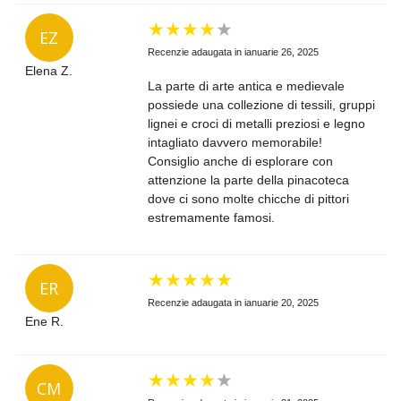
★
★
★
★
★
EZ
Recenzie adaugata in ianuarie 26, 2025
Elena Z.
La parte di arte antica e medievale
possiede una collezione di tessili, gruppi
lignei e croci di metalli preziosi e legno
intagliato davvero memorabile!
Consiglio anche di esplorare con
attenzione la parte della pinacoteca
dove ci sono molte chicche di pittori
estremamente famosi.
★
★
★
★
★
ER
Recenzie adaugata in ianuarie 20, 2025
Ene R.
★
★
★
★
★
CM