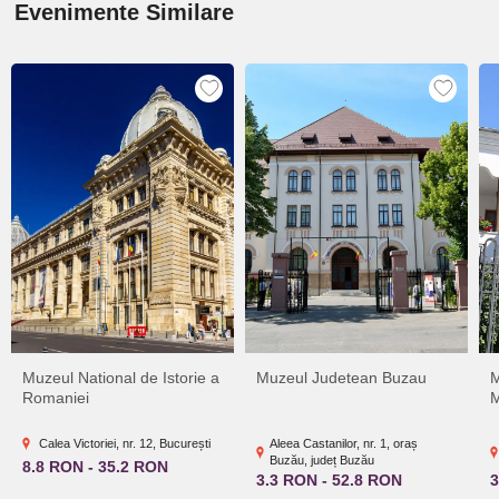
Evenimente Similare
Muzeul National de Istorie a
Muzeul Judetean Buzau
M
Romaniei
M
Calea Victoriei, nr. 12, București
Aleea Castanilor, nr. 1, oraș
Buzău, județ Buzău
8.8 RON - 35.2 RON
3.3 RON - 52.8 RON
3