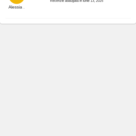
Recenzie adaugata in iunie 13, 2025
Alessia .