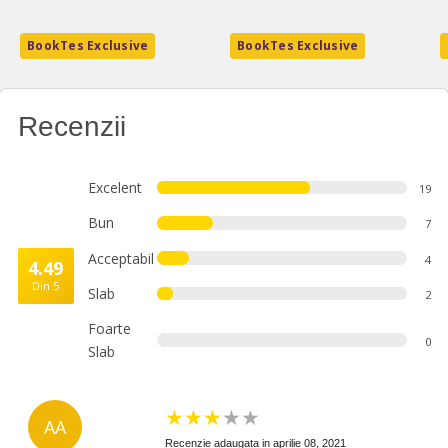
BookTes Exclusive
BookTes Exclusive
Recenzii
Excelent
19
Bun
7
Acceptabil
4
4.49
Din 5
Slab
2
Foarte
0
Slab
★
★
★
★
★
AA
Recenzie adaugata in aprilie 08, 2021