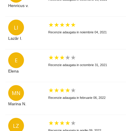
Henricus v.
★
★
★
★
★
LI
Recenzie adaugata in noiembrie 04, 2021
Lazăr I.
★
★
★
★
★
E
Recenzie adaugata in octombrie 31, 2021
Elena
★
★
★
★
★
MN
Recenzie adaugata in februarie 06, 2022
Marina N.
★
★
★
★
★
LZ
Recenzie adaugata in aprilie 09, 2022