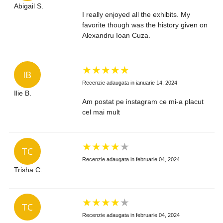
Abigail S.
I really enjoyed all the exhibits. My
favorite though was the history given on
Alexandru Ioan Cuza.
★
★
★
★
★
IB
Recenzie adaugata in ianuarie 14, 2024
Ilie B.
Am postat pe instagram ce mi-a placut
cel mai mult
★
★
★
★
★
TC
Recenzie adaugata in februarie 04, 2024
Trisha C.
★
★
★
★
★
TC
Recenzie adaugata in februarie 04, 2024