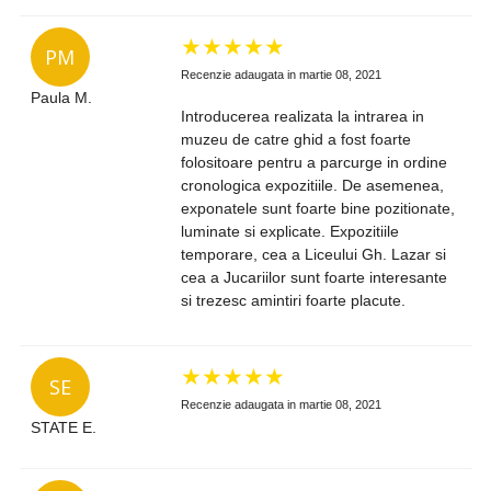
★
★
★
★
★
PM
Recenzie adaugata in martie 08, 2021
Paula M.
Introducerea realizata la intrarea in
muzeu de catre ghid a fost foarte
folositoare pentru a parcurge in ordine
cronologica expozitiile. De asemenea,
exponatele sunt foarte bine pozitionate,
luminate si explicate. Expozitiile
temporare, cea a Liceului Gh. Lazar si
cea a Jucariilor sunt foarte interesante
si trezesc amintiri foarte placute.
★
★
★
★
★
SE
Recenzie adaugata in martie 08, 2021
STATE E.