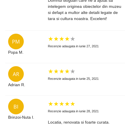
Domnul Bogdan care ne a ajutat sa
intelegem originea obiectelor din muzeu
si defapt a multor alte detalii legate de
tara si cultura noastra. Excelent!
★
★
★
★
★
PM
Recenzie adaugata in iunie 27, 2021
Popa M.
★
★
★
★
★
AR
Recenzie adaugata in iunie 25, 2021
Adrian R.
★
★
★
★
★
BI
Recenzie adaugata in iunie 28, 2021
Brinzoi-Nuta I.
Locatia, renovata si foarte curata.