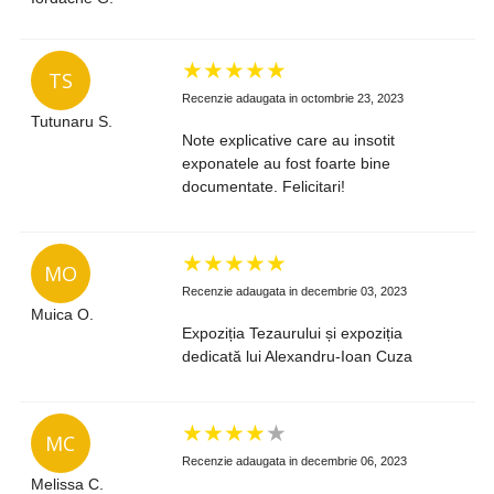
★
★
★
★
★
TS
Recenzie adaugata in octombrie 23, 2023
Tutunaru S.
Note explicative care au insotit
exponatele au fost foarte bine
documentate. Felicitari!
★
★
★
★
★
MO
Recenzie adaugata in decembrie 03, 2023
Muica O.
Expoziția Tezaurului și expoziția
dedicată lui Alexandru-Ioan Cuza
★
★
★
★
★
MC
Recenzie adaugata in decembrie 06, 2023
Melissa C.