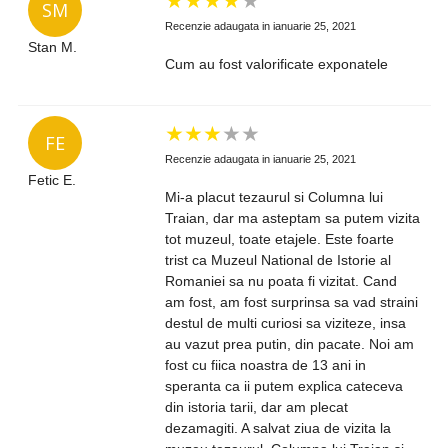
SM
Recenzie adaugata in ianuarie 25, 2021
Stan M.
Cum au fost valorificate exponatele
★
★
★
★
★
FE
Recenzie adaugata in ianuarie 25, 2021
Fetic E.
Mi-a placut tezaurul si Columna lui
Traian, dar ma asteptam sa putem vizita
tot muzeul, toate etajele. Este foarte
trist ca Muzeul National de Istorie al
Romaniei sa nu poata fi vizitat. Cand
am fost, am fost surprinsa sa vad straini
destul de multi curiosi sa viziteze, insa
au vazut prea putin, din pacate. Noi am
fost cu fiica noastra de 13 ani in
speranta ca ii putem explica cateceva
din istoria tarii, dar am plecat
dezamagiti. A salvat ziua de vizita la