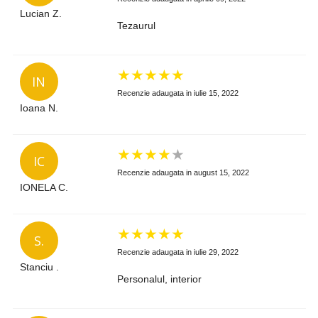
Lucian Z.
Tezaurul
★
★
★
★
★
IN
Recenzie adaugata in iulie 15, 2022
Ioana N.
★
★
★
★
★
IC
Recenzie adaugata in august 15, 2022
IONELA C.
★
★
★
★
★
S.
Recenzie adaugata in iulie 29, 2022
Stanciu .
Personalul, interior