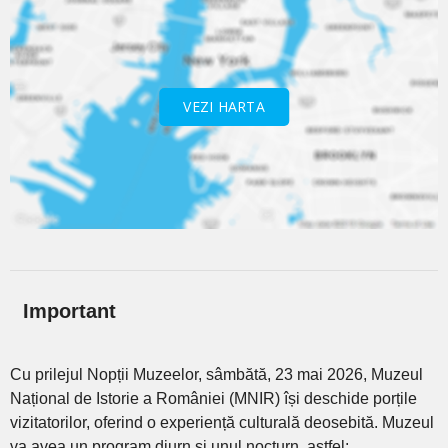
VEZI HARTA
Important
Cu prilejul Nopții Muzeelor, sâmbătă, 23 mai 2026, Muzeul
Național de Istorie a României (MNIR) își deschide porțile
vizitatorilor, oferind o experiență culturală deosebită. Muzeul
va avea un program diurn și unul nocturn, astfel: