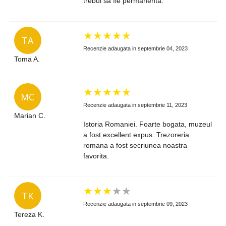
trebui să fie permanentă.
★
★
★
★
★
TA
Recenzie adaugata in septembrie 04, 2023
Toma A.
★
★
★
★
★
MC
Recenzie adaugata in septembrie 11, 2023
Marian C.
Istoria Romaniei. Foarte bogata, muzeul
a fost excellent expus. Trezoreria
romana a fost secriunea noastra
favorita.
★
★
★
★
★
TK
Recenzie adaugata in septembrie 09, 2023
Tereza K.