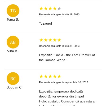
★
★
★
★
★
TB
Recenzie adaugata in iulie 19, 2023
Toma B.
Tezaurul
★
★
★
★
★
AB
Recenzie adaugata in iulie 31, 2023
Alina B.
Expozitia "Dacia - the Last Frontier of
the Roman World"
★
★
★
★
★
BC
Recenzie adaugata in septembrie 10, 2023
Bogdan C.
Expoziția temporara dedicată
deportărilor evreilor din timpul
Holocaustului. Consider că aceasta ar