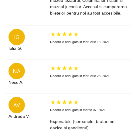
muzeu tezaurul, Columna lui Traian si
muzeul jucariilor. Accesul si cumpararea
biletelor pentru noi au fost accesibile.
★
★
★
★
★
IG
Recenzie adaugata in februarie 13, 2021
Iulia G.
★
★
★
★
★
NA
Recenzie adaugata in februarie 28, 2021
Neșu A.
★
★
★
★
★
AV
Recenzie adaugata in martie 07, 2021
Andrada V.
Exponatele (coroanele, bratarime
dacice si ganditorul)