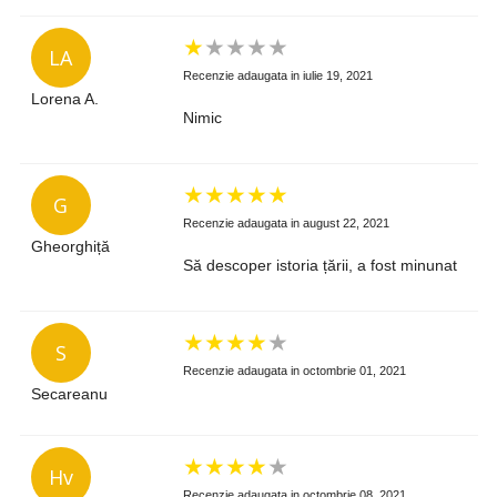
★
★
★
★
★
LA
Recenzie adaugata in iulie 19, 2021
Lorena A.
Nimic
★
★
★
★
★
G
Recenzie adaugata in august 22, 2021
Gheorghiță
Să descoper istoria țării, a fost minunat
★
★
★
★
★
S
Recenzie adaugata in octombrie 01, 2021
Secareanu
★
★
★
★
★
Hv
Recenzie adaugata in octombrie 08, 2021