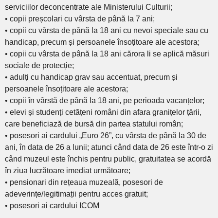
serviciilor deconcentrate ale Ministerului Culturii;
• copii preșcolari cu vârsta de până la 7 ani;
• copii cu vârsta de până la 18 ani cu nevoi speciale sau cu
handicap, precum și persoanele însoțitoare ale acestora;
• copii cu vârsta de până la 18 ani cărora li se aplică măsuri
sociale de protecție;
• adulți cu handicap grav sau accentuat, precum și
persoanele însoțitoare ale acestora;
• copii în vârstă de până la 18 ani, pe perioada vacanțelor;
• elevi și studenți cetățeni români din afara granițelor țării,
care beneficiază de bursă din partea statului român;
• posesori ai cardului „Euro 26”, cu vârsta de până la 30 de
ani, în data de 26 a lunii; atunci când data de 26 este într-o zi
când muzeul este închis pentru public, gratuitatea se acordă
în ziua lucrătoare imediat următoare;
• pensionari din rețeaua muzeală, posesori de
adeverințe/legitimații pentru acces gratuit;
• posesori ai cardului ICOM