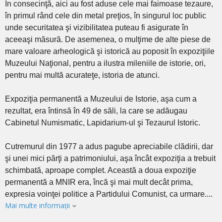
În consecinţă, aici au fost aduse cele mai faimoase tezaure,
în primul rând cele din metal preţios, în singurul loc public
unde securitatea şi vizibilitatea puteau fi asigurate în
aceeaşi măsură. De asemenea, o mulţime de alte piese de
mare valoare arheologică şi istorică au poposit în expoziţiile
Muzeului Naţional, pentru a ilustra mileniile de istorie, ori,
pentru mai multă acurateţe, istoria de atunci.
Expoziţia permanentă a Muzeului de Istorie, aşa cum a
rezultat, era întinsă în 49 de săli, la care se adăugau
Cabinetul Numismatic, Lapidarium-ul şi Tezaurul Istoric.
Cutremurul din 1977 a adus pagube apreciabile clădirii, dar
şi unei mici părţi a patrimoniului, aşa încât expoziţia a trebuit
schimbată, aproape complet. Această a doua expoziţie
permanentă a MNIR era, încă şi mai mult decât prima,
expresia voinţei politice a Partidului Comunist, ca urmare....
Mai multe informații