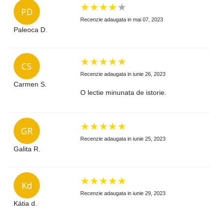
★
★
★
★
★
PD
Recenzie adaugata in mai 07, 2023
Paleoca D.
★
★
★
★
★
CS
Recenzie adaugata in iunie 26, 2023
Carmen S.
O lectie minunata de istorie.
★
★
★
★
★
GR
Recenzie adaugata in iunie 25, 2023
Galita R.
★
★
★
★
★
Kd
Recenzie adaugata in iunie 29, 2023
Kátia d.