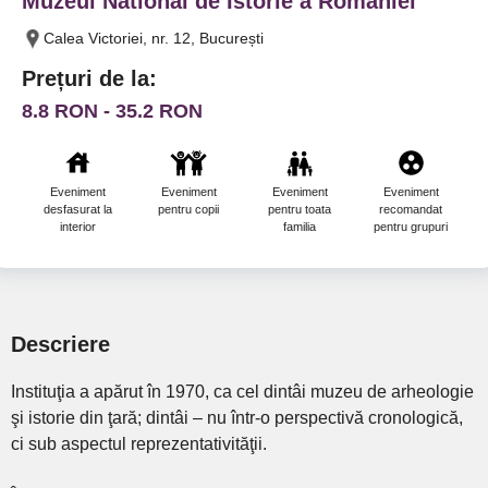
Muzeul National de Istorie a Romaniei
Calea Victoriei, nr. 12, București
Prețuri de la:
8.8 RON - 35.2 RON
Eveniment
Eveniment
Eveniment
Eveniment
desfasurat la
pentru copii
pentru toata
recomandat
interior
familia
pentru grupuri
Descriere
Instituţia a apărut în 1970, ca cel dintâi muzeu de arheologie
şi istorie din ţară; dintâi – nu într-o perspectivă cronologică,
ci sub aspectul reprezentativităţii.