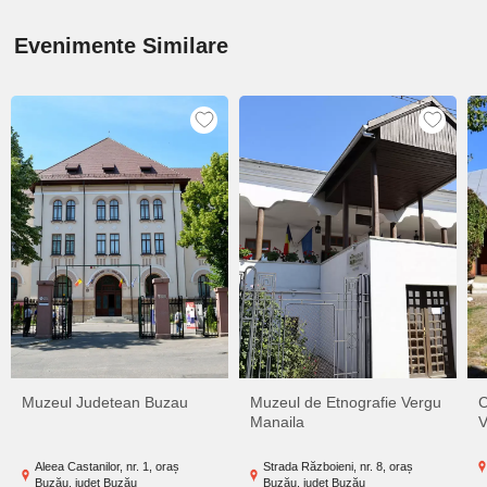
Evenimente Similare
Muzeul Judetean Buzau
Muzeul de Etnografie Vergu
C
Manaila
V
Aleea Castanilor, nr. 1, oraș
Strada Războieni, nr. 8, oraș
Buzău, județ Buzău
Buzău, județ Buzău