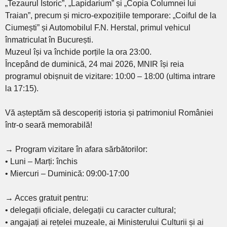
„Tezaurul Istoric”, „Lapidarium” și „Copia Columnei lui
Traian”, precum și micro-expozițiile temporare: „Coiful de la
Ciumești” și Automobilul F.N. Herstal, primul vehicul
înmatriculat în București.
Muzeul își va închide porțile la ora 23:00.
Începând de duminică, 24 mai 2026, MNIR își reia
programul obișnuit de vizitare: 10:00 – 18:00 (ultima intrare
la 17:15).
Vă așteptăm să descoperiți istoria și patrimoniul României
într-o seară memorabilă!
→ Program vizitare în afara sărbătorilor:
• Luni – Marți: închis
• Miercuri – Duminică: 09:00-17:00
→ Acces gratuit pentru:
• delegații oficiale, delegații cu caracter cultural;
• angajați ai rețelei muzeale, ai Ministerului Culturii și ai