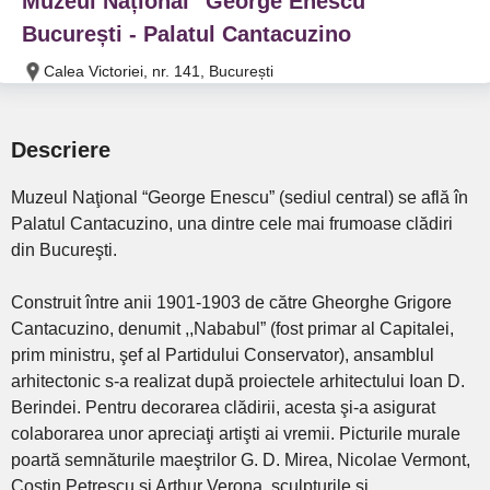
Muzeul Național "George Enescu"
București - Palatul Cantacuzino
Calea Victoriei, nr. 141, București
Descriere
Muzeul Naţional “George Enescu” (sediul central) se află în
Palatul Cantacuzino, una dintre cele mai frumoase clădiri
din Bucureşti.
Construit între anii 1901-1903 de către Gheorghe Grigore
Cantacuzino, denumit ,,Nababul” (fost primar al Capitalei,
prim ministru, şef al Partidului Conservator), ansamblul
arhitectonic s-a realizat după proiectele arhitectului Ioan D.
Berindei. Pentru decorarea clădirii, acesta şi-a asigurat
colaborarea unor apreciaţi artişti ai vremii. Picturile murale
poartă semnăturile maeştrilor G. D. Mirea, Nicolae Vermont,
Costin Petrescu şi Arthur Verona, sculpturile şi