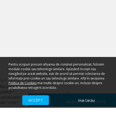
Pentru scopuri precum afișarea de conținut personalizat, folosim
module cookie sau tehnologii similare. Apăsând Accept sau
navigând pe acest website, ești de acord să permiți colectarea de
informații prin cookie-uri sau tehnologii similare. Află în secțiunea
"=""
Politica de Cookies
mai multe despre cookie-uri, inclusiv despre
bucurești="" -=""
posibilitatea retragerii acordului.
palatul=""
cantacuzino'"=""
ACCEPT
mai tarziu
ADAUGĂ LA FAVORITE
:id="'1169'"
:location="'Calea
Victoriei, nr. 141,