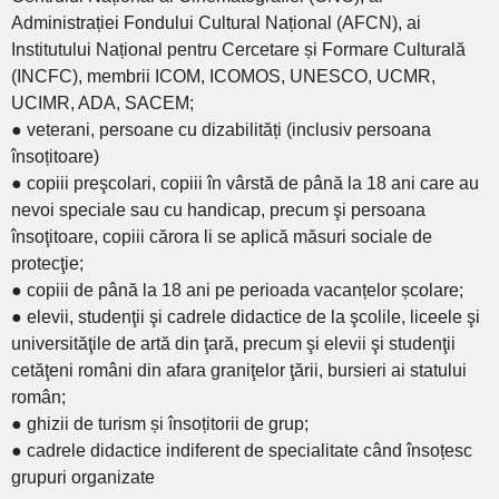
Administrației Fondului Cultural Național (AFCN), ai
Institutului Național pentru Cercetare și Formare Culturală
(INCFC), membrii ICOM, ICOMOS, UNESCO, UCMR,
UCIMR, ADA, SACEM;
● veterani, persoane cu dizabilități (inclusiv persoana
însoțitoare)
● copiii preşcolari, copiii în vârstă de până la 18 ani care au
nevoi speciale sau cu handicap, precum şi persoana
însoţitoare, copiii cărora li se aplică măsuri sociale de
protecţie;
● copiii de până la 18 ani pe perioada vacanțelor școlare;
● elevii, studenţii şi cadrele didactice de la şcolile, liceele şi
universităţile de artă din ţară, precum şi elevii şi studenţii
cetăţeni români din afara graniţelor ţării, bursieri ai statului
român;
● ghizii de turism și însoțitorii de grup;
● cadrele didactice indiferent de specialitate când însoțesc
grupuri organizate