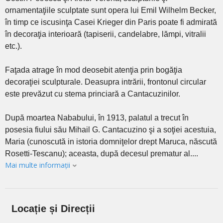
ornamentaţiile sculptate sunt opera lui Emil Wilhelm Becker,
în timp ce iscusinţa Casei Krieger din Paris poate fi admirată
în decoraţia interioară (tapiserii, candelabre, lămpi, vitralii
etc.).
Faţada atrage în mod deosebit atenţia prin bogăţia
decoraţiei sculpturale. Deasupra intrării, frontonul circular
este prevăzut cu stema princiară a Cantacuzinilor.
După moartea Nababului, în 1913, palatul a trecut în
posesia fiului său Mihail G. Cantacuzino şi a soţiei acestuia,
Maria (cunoscută in istoria domniţelor drept Maruca, născută
Rosetti-Tescanu); aceasta, după decesul prematur al....
Mai multe informații
Locație și Direcții