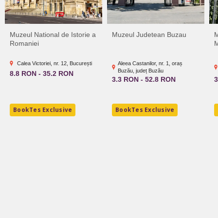
Muzeul National de Istorie a
Muzeul Judetean Buzau
M
Romaniei
M
Calea Victoriei, nr. 12, București
Aleea Castanilor, nr. 1, oraș
Buzău, județ Buzău
8.8 RON - 35.2 RON
3.3 RON - 52.8 RON
3
BookTes Exclusive
BookTes Exclusive