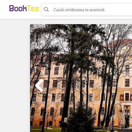
Organizează-ți activitatea
Listează-ți activitatea
Vinde bilete cu Booktes.com
Aplicația de control access