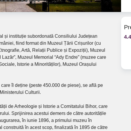
Pr
 și instituție subordonată Consiliului Județean
4.
mâniei, fiind format din Muzeul Țării Crișurilor (cu
 Etnografie, Artă, Relații Publice și Expoziții), Muzeul
el Lazăr”, Muzeul Memorial “Ady Endre” (muzee care
ciale, Istorie a Minorităților), Muzeul Orașului
 care îl deține (peste 450.000 de piese), se află pe
Ministerului Culturii.
ății de Arheologie și Istorie a Comitatului Bihor, care
lui. Sprijinirea acestui demers de către autoritățile
ugurarea, în iunie 1896, a primului muzeu în
l construită în acest scop, finalizată în 1895 de către