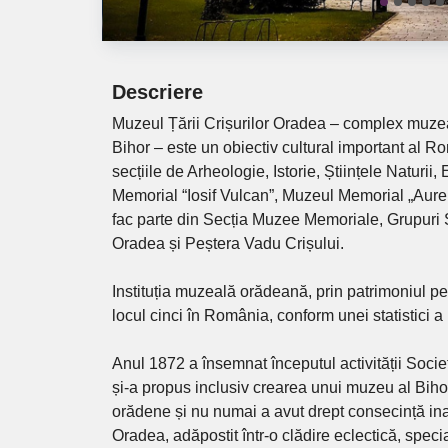
Descriere
Muzeul Țării Crișurilor Oradea – complex muzeal
Bihor – este un obiectiv cultural important al Ro
secțiile de Arheologie, Istorie, Științele Naturii,
Memorial “Iosif Vulcan”, Muzeul Memorial „Aur
fac parte din Secția Muzee Memoriale, Grupuri So
Oradea și Peștera Vadu Crișului.
Instituția muzeală orădeană, prin patrimoniul pe
locul cinci în România, conform unei statistici a 
Anul 1872 a însemnat începutul activității Societ
și-a propus inclusiv crearea unui muzeu al Bihoru
orădene și nu numai a avut drept consecință ina
Oradea, adăpostit într-o clădire eclectică, specia