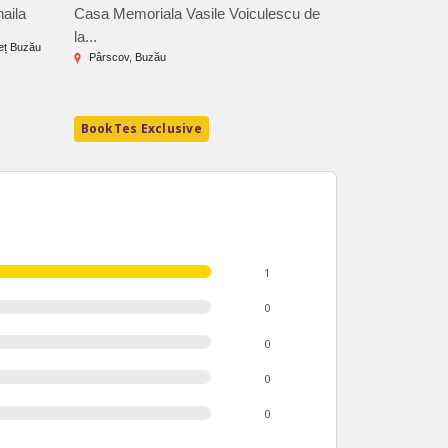
aila
Casa Memoriala Vasile Voiculescu de
Muzeul Chihlim
la...
deț Buzău
Comuna Colți, j
Pârscov, Buzău
3.3 RON - 52
BookTes Exclusive
BookTes Exc
1
0
0
0
0