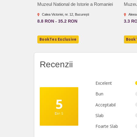
Muzeul National de Istorie a Romaniei
Muzeu
Calea Victoriei, nr. 12, București
Aleea
8.8 RON - 35.2 RON
3.3 R
BookTes Exclusive
BookT
Recenzii
Excelent
Bun
5
Acceptabil
Din 5
Slab
Foarte Slab