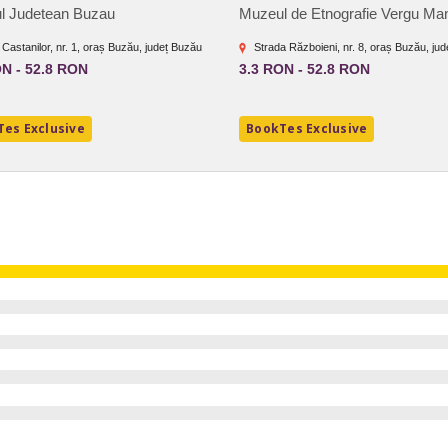
l Judetean Buzau
Muzeul de Etnografie Vergu Man
 Castanilor, nr. 1, oraș Buzău, județ Buzău
Strada Războieni, nr. 8, oraș Buzău, ju
ON - 52.8 RON
3.3 RON - 52.8 RON
es Exclusive
BookTes Exclusive