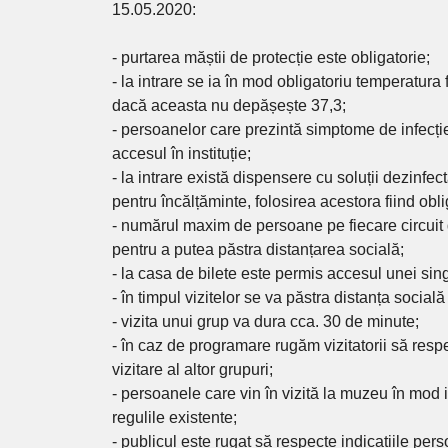
15.05.2020:
- purtarea măștii de protecție este obligatorie;
- la intrare se ia în mod obligatoriu temperatura fi
dacă aceasta nu depășește 37,3;
- persoanelor care prezintă simptome de infecție 
accesul în instituție;
- la intrare există dispensere cu soluții dezinfe
pentru încălțăminte, folosirea acestora fiind obli
- numărul maxim de persoane pe fiecare circuit 
pentru a putea păstra distanțarea socială;
- la casa de bilete este permis accesul unei si
- în timpul vizitelor se va păstra distanța social
- vizita unui grup va dura cca. 30 de minute;
- în caz de programare rugăm vizitatorii să respe
vizitare al altor grupuri;
- persoanele care vin în vizită la muzeu în mod i
regulile existente;
- publicul este rugat să respecte indicațiile pers