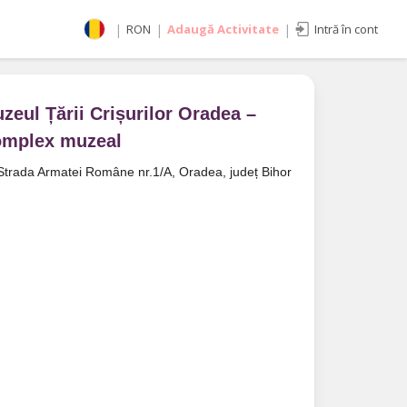
|
RON
|
Adaugă Activitate
|
Intră în cont
Selectează moneda
RON
EUR
zeul Țării Crișurilor Oradea –
imente
USD
mplex muzeal
Strada Armatei Române nr.1/A, Oradea, județ Bihor