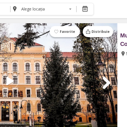
Alege locația
DESPRE NOI
Despre noi
Termeni și condiții pentru cumpărătorii de bilete
Favorite
Distribuie
Mu
Termeni și condiții pentru organizatorii de even
Politica de Confidențialitate
Co
Politica cookie și publicitate