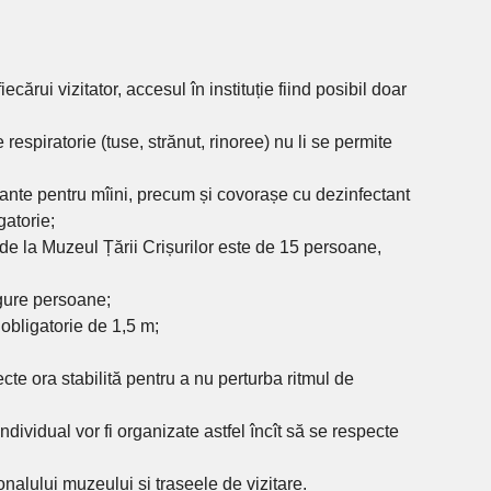
ecărui vizitator, accesul în instituție fiind posibil doar
respiratorie (tuse, strănut, rinoree) nu li se permite
ctante pentru mîini, precum și covorașe cu dezinfectant
gatorie;
de la Muzeul Țării Crișurilor este de 15 persoane,
ngure persoane;
ă obligatorie de 1,5 m;
cte ora stabilită pentru a nu perturba ritmul de
ndividual vor fi organizate astfel încît să se respecte
onalului muzeului și traseele de vizitare.