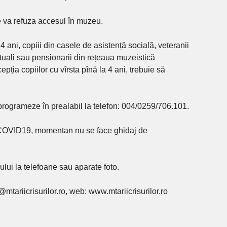
e va refuza accesul în muzeu.
 4 ani, copiii din casele de asistență socială, veteranii
tuali sau pensionarii din rețeaua muzeistică
pția copiilor cu vîrsta pînă la 4 ani, trebuie să
rogrameze în prealabil la telefon: 004/0259/706.101.
 COVID19, momentan nu se face ghidaj de
-ului la telefoane sau aparate foto.
mtariicrisurilor.ro, web: www.mtariicrisurilor.ro