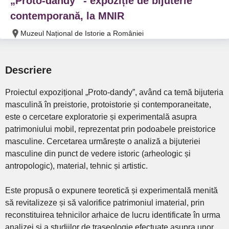
„Proto-dandy” - expoziție de bijuterie
contemporană, la MNIR
Muzeul Național de Istorie a României
Descriere
Proiectul expozițional „Proto-dandy”, având ca temă bijuteria
masculină în preistorie, protoistorie și contemporaneitate,
este o cercetare exploratorie și experimentală asupra
patrimoniului mobil, reprezentat prin podoabele preistorice
masculine. Cercetarea urmărește o analiză a bijuteriei
masculine din punct de vedere istoric (arheologic și
antropologic), material, tehnic și artistic.
Este propusă o expunere teoretică și experimentală menită
să revitalizeze și să valorifice patrimoniul imaterial, prin
reconstituirea tehnicilor arhaice de lucru identificate în urma
analizei și a studiilor de traseologie efectuate asupra unor