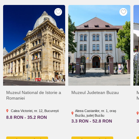
Muzeul National de Istorie a
Muzeul Judetean Buzau
M
Romaniei
M
Calea Victoriei, nr. 12, București
Aleea Castanilor, nr. 1, oraș
Buzău, județ Buzău
8.8 RON - 35.2 RON
3.3 RON - 52.8 RON
3