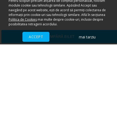
Pentru scopuri precum afișarea de conținut personalizat, folosim
module cookie sau tehnologii similare. Apăsând Accept sau
navigând pe acest website, ești de acord să permiți colectarea de
informații prin cookie-uri sau tehnologii similare. Află în secțiunea
Politica de Cookies
mai multe despre cookie-uri, inclusiv despre
posibilitatea retragerii acordului.
ACCEPT
mai tarziu
CUMPĂRĂ BILET
Ai nevoie de ajutor?
CENTRU DE AJUTOR
Toate evenimentele sunt vândute
direct de către organizatori.