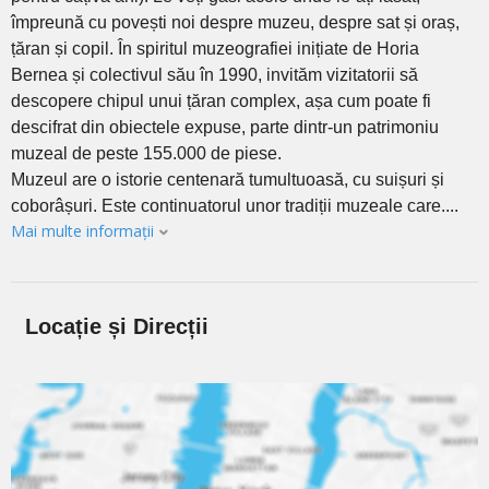
împreună cu povești noi despre muzeu, despre sat și oraș,
țăran și copil. În spiritul muzeografiei inițiate de Horia
Bernea și colectivul său în 1990, invităm vizitatorii să
descopere chipul unui țăran complex, așa cum poate fi
descifrat din obiectele expuse, parte dintr-un patrimoniu
muzeal de peste 155.000 de piese.
Muzeul are o istorie centenară tumultuoasă, cu suișuri și
coborâșuri. Este continuatorul unor tradiții muzeale care....
Mai multe informații
Locație și Direcții