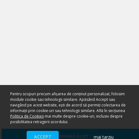
Pentru scopuri precum afișarea de conținut personalizat, folosim
module cookie sau tehnologii similare. Apăsând Accept sau
navigând pe acest website, ești de acord să permiți colectarea de
informații prin cookie-uri sau tehnologii similare. Află în secțiunea
Politica de Cookies
mai multe despre cookie-uri, inclusiv despre
posibilitatea retragerii acordului.
ACCEPT
mai tarziu
CUMPĂRĂ BILET