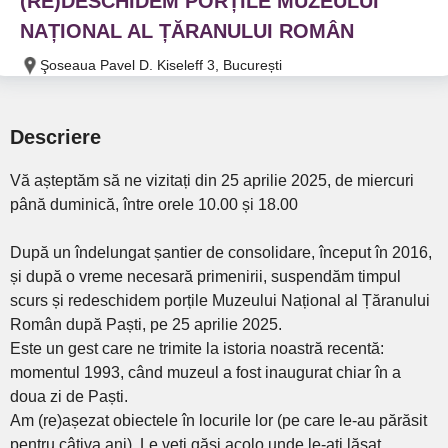
(RE)DESCHIDEM PORȚILE MUZEULUI
NAȚIONAL AL ȚĂRANULUI ROMÂN
Şoseaua Pavel D. Kiseleff 3, București
Descriere
Vă așteptăm să ne vizitați din 25 aprilie 2025, de miercuri
până duminică, între orele 10.00 și 18.00
După un îndelungat șantier de consolidare, început în 2016,
și după o vreme necesară primenirii, suspendăm timpul
scurs și redeschidem porțile Muzeului Național al Țăranului
Român după Paști, pe 25 aprilie 2025.
Este un gest care ne trimite la istoria noastră recentă:
momentul 1993, când muzeul a fost inaugurat chiar în a
doua zi de Paști.
Am (re)așezat obiectele în locurile lor (pe care le-au părăsit
pentru câțiva ani). Le veți găsi acolo unde le-ați lăsat,