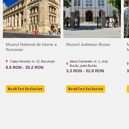
Muzeul National de Istorie a
Muzeul Judetean Buzau
M
Romaniei
M
Calea Victoriei, nr. 12, București
Aleea Castanilor, nr. 1, oraș
Buzău, județ Buzău
8.8 RON - 35.2 RON
3.3 RON - 52.8 RON
3
BookTes Exclusive
BookTes Exclusive