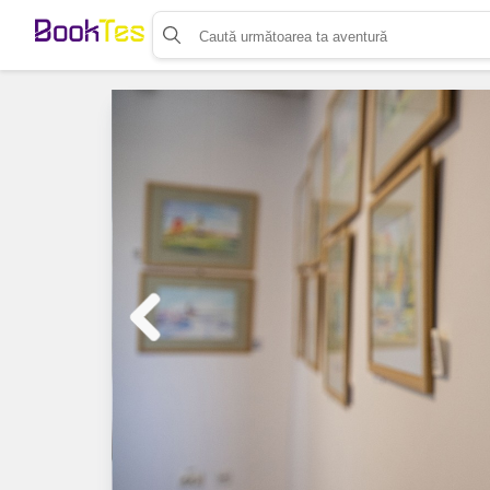
Organizează-ți activitatea
Listează-ți activitatea
Vinde bilete cu Booktes.com
Aplicația de control access