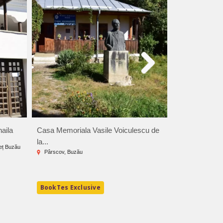
aila
Casa Memoriala Vasile Voiculescu de
Muzeul Chihlim
la...
deț Buzău
Comuna Colți, j
Pârscov, Buzău
3.3 RON - 52
BookTes Exclusive
BookTes Exc