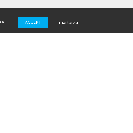
ACCEPT
mai tarziu
nea
ACCEPTĂM
I
ndiții pentru cumpărătorii de