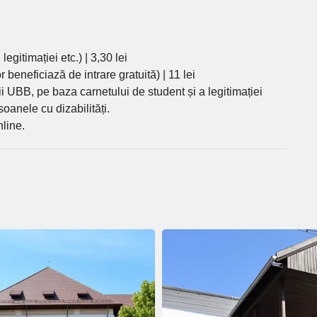
egitimației etc.) | 3,30 lei
or beneficiază de intrare gratuită) | 11 lei
ții UBB, pe baza carnetului de student și a legitimației
soanele cu dizabilități.
nline.