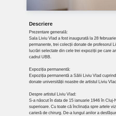
Descriere
Prezentare generală:
Sala Liviu Vlad a fost inaugurată la 28 februari
permanente, trei colecții donate de profesorul L
lucrări selectate din cele trei expoziții pe care 
cadrul UBB.
Expoziția permanentă:
Expoziția permanentă a Sălii Liviu Vlad cuprinde
donate universității noastre de artistul Liviu Vla
Despre artistul Liviu Vlad:
S-a născut în data de 15 ianuarie 1946 în Cluj-
superioare. Cu toate că înclinația spre artele vi
carieră de chirurg. De-a lungul anilor a desfășura