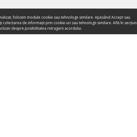
nalizat, folosim module cookie sau tehnologii similare. Apăsând Accept sau
 colectarea de informații prin cookie-uri sau tehnologii similare. Află în secțiu
clusiv despre posibilitatea retragerii acordului.
Toate evenimentele sunt
vândute direct de către
organizatori.
ORGANIZEAZĂ-ȚI ACTIVITATEA
DESPRE NO
Listează-ți activitatea
Despre noi
Devino Partener Booktes.com
Apariții Media
Vinde bilete cu Booktes.com
Blog
A
Bilete online pentru muzee
Termeni și co
bilete