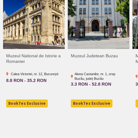
Muzeul National de Istorie a
Muzeul Judetean Buzau
M
Romaniei
M
Calea Victoriei, nr. 12, București
Aleea Castanilor, nr. 1, oraș
Buzău, județ Buzău
8.8 RON - 35.2 RON
3.3 RON - 52.8 RON
3
BookTes Exclusive
BookTes Exclusive