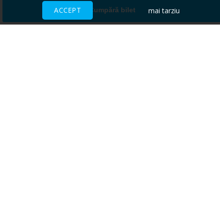
ACCEPT
mai tarziu
Cumpără bilet
Ai nevoie de ajutor?
CENTRU DE AJUTOR
Toate evenimentele sunt vândute
direct de către organizatori.
ACCEPTĂM