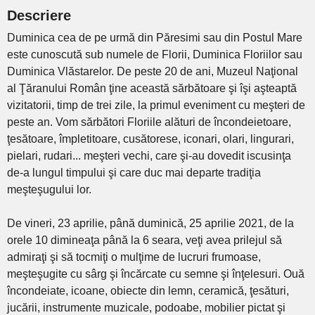
Descriere
Duminica cea de pe urmă din Păresimi sau din Postul Mare
este cunoscută sub numele de Florii, Duminica Floriilor sau
Duminica Vlăstarelor. De peste 20 de ani, Muzeul Naţional
al Ţăranului Român ţine această sărbătoare şi îşi aşteaptă
vizitatorii, timp de trei zile, la primul eveniment cu meşteri de
peste an. Vom sărbători Floriile alături de încondeietoare,
ţesătoare, împletitoare, cusătorese, iconari, olari, lingurari,
pielari, rudari... meşteri vechi, care şi-au dovedit iscusinţa
de-a lungul timpului şi care duc mai departe tradiţia
meşteşugului lor.
De vineri, 23 aprilie, până duminică, 25 aprilie 2021, de la
orele 10 dimineaţa până la 6 seara, veţi avea prilejul să
admiraţi şi să tocmiţi o mulţime de lucruri frumoase,
meşteşugite cu sârg şi încărcate cu semne şi înţelesuri. Ouă
încondeiate, icoane, obiecte din lemn, ceramică, ţesături,
jucării, instrumente muzicale, podoabe, mobilier pictat şi