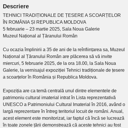
Descriere
TEHNICI TRADIȚIONALE DE ȚESERE A SCOARȚELOR
ÎN ROMÂNIA ȘI REPUBLICA MOLDOVA
5 februarie – 23 martie 2025, Sala Noua Galerie
Muzeul Național al Țăranului Român
Cu ocazia împlinirii a 35 de ani de la reînființarea sa, Muzeul
Național al Țăranului Român are plăcerea să vă invite
miercuri, 5 februarie 2025, de la ora 18.00, la Sala Noua
Galerie, la vernisajul expoziției Tehnici tradiționale de țesere
a scoarțelor în România și Republica Moldova.
Expoziția are ca temă centrală unul dintre elementele de
patrimoniu cultural imaterial intrat în Lista reprezentativă
UNESCO a Patrimoniului Cultural Imaterial în 2016, având o
largă reprezentare în întreg teritoriul locuit de români. Anual,
acest element este monitorizat, iar faptul că încă se lucrează
în toate zonele țării demonstrează că aceste tehnici au fost