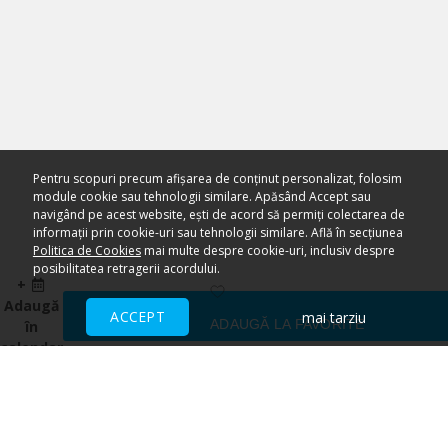
Pentru scopuri precum afișarea de conținut personalizat, folosim
module cookie sau tehnologii similare. Apăsând Accept sau
navigând pe acest website, ești de acord să permiți colectarea de
informații prin cookie-uri sau tehnologii similare. Află în secțiunea
Politica de Cookies
mai multe despre cookie-uri, inclusiv despre
posibilitatea retragerii acordului.
+
Adaugă
ACCEPT
mai tarziu
ADAUGĂ LA FAVORITE
în
calendar