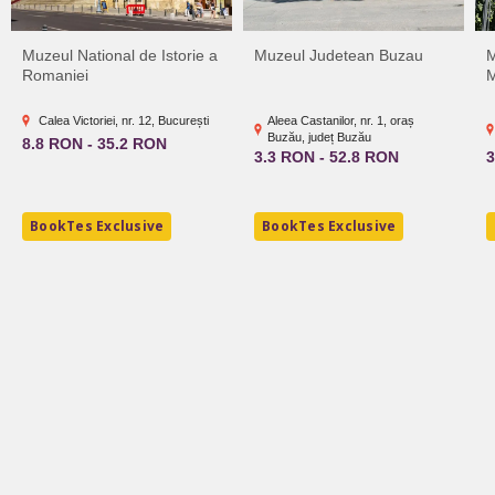
Muzeul National de Istorie a
Muzeul Judetean Buzau
M
Romaniei
M
Calea Victoriei, nr. 12, București
Aleea Castanilor, nr. 1, oraș
Buzău, județ Buzău
8.8 RON - 35.2 RON
3.3 RON - 52.8 RON
3
BookTes Exclusive
BookTes Exclusive