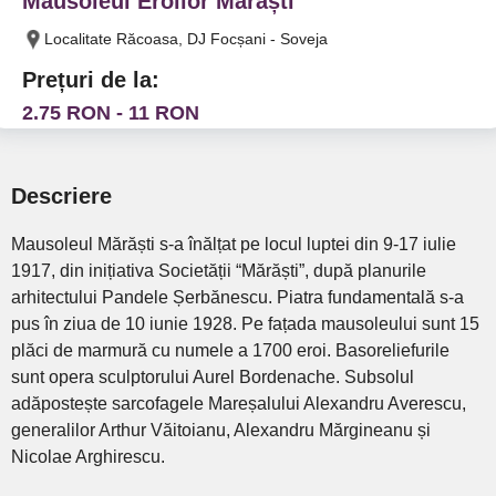
Mausoleul Eroilor Mărăști
Localitate Răcoasa, DJ Focșani - Soveja
Prețuri de la:
2.75 RON - 11 RON
Descriere
Mausoleul Mărăști s-a înălțat pe locul luptei din 9-17 iulie
1917, din inițiativa Societății “Mărăști”, după planurile
arhitectului Pandele Șerbănescu. Piatra fundamentală s-a
pus în ziua de 10 iunie 1928. Pe fațada mausoleului sunt 15
plăci de marmură cu numele a 1700 eroi. Basoreliefurile
sunt opera sculptorului Aurel Bordenache. Subsolul
adăpostește sarcofagele Mareșalului Alexandru Averescu,
generalilor Arthur Văitoianu, Alexandru Mărgineanu și
Nicolae Arghirescu.