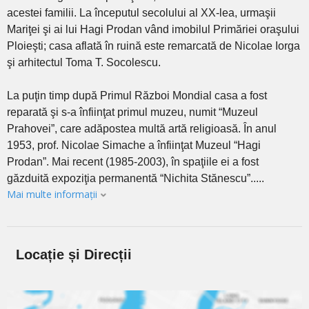
acestei familii. La începutul secolului al XX-lea, urmaşii
Mariţei şi ai lui Hagi Prodan vând imobilul Primăriei oraşului
Ploieşti; casa aflată în ruină este remarcată de Nicolae Iorga
şi arhitectul Toma T. Socolescu.
La puţin timp după Primul Război Mondial casa a fost
reparată şi s-a înfiinţat primul muzeu, numit “Muzeul
Prahovei”, care adăpostea multă artă religioasă. În anul
1953, prof. Nicolae Simache a înfiinţat Muzeul “Hagi
Prodan”. Mai recent (1985-2003), în spaţiile ei a fost
găzduită expoziţia permanentă “Nichita Stănescu”.....
Mai multe informații
Locație și Direcții