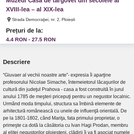
Muzeul Casa de targovet din secolele al
XVIII-lea – al XIX-lea
Strada Democraţiei, nr. 2, Ploiești
Prețuri de la:
4.4 RON - 27.5 RON
Descriere
“Giuvaer al vechii noastre arte”- expresia îi aparţine
profesorului Nicolae Simache, întemeietorul lăcaşurilor de
cultură din judeţul Prahova - casa a fost construită în jurul
anului 1785 de meşteri pricepuţi pentru un negustor localnic.
Urmând moda timpului, structura sa îmbină elemente de
arhitectură românească cu unele de influenţă orientală. De
pe la 1801-1802, când Mariţa, fata primului proprietar, o
primeşte ca dotă la căsătoria cu Ivan Hagi Prodan, membru
al elitei negustorilor ploieşteni, clădirii îi va fi asociat numele