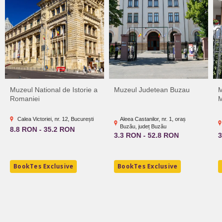
Muzeul National de Istorie a
Muzeul Judetean Buzau
M
Romaniei
M
Calea Victoriei, nr. 12, București
Aleea Castanilor, nr. 1, oraș
Buzău, județ Buzău
8.8 RON - 35.2 RON
3.3 RON - 52.8 RON
3
BookTes Exclusive
BookTes Exclusive