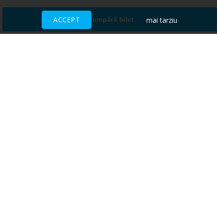
ACCEPT
mai tarziu
Cumpără bilet
Ai nevoie de ajutor?
CENTRU DE AJUTOR
Toate evenimentele sunt vândute
direct de către organizatori.
ACCEPTĂM