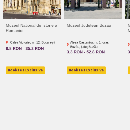
Muzeul National de Istorie a
Muzeul Judetean Buzau
M
Romaniei
M
Calea Victoriei, nr. 12, București
Aleea Castanilor, nr. 1, oraș
Buzău, județ Buzău
8.8 RON - 35.2 RON
3.3 RON - 52.8 RON
3
BookTes Exclusive
BookTes Exclusive