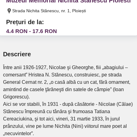
Muzeul Memorial Nichita Stanescu Ploiesti
Strada Nichita Stănescu, nr. 1, Ploiești
Prețuri de la:
4.4 RON - 17.6 RON
Descriere
Între anii 1926-1927, Nicolae şi Gheorghe, fiii „abagiului –
comersant” Hristea N. Stănescu, construiesc, pe strada
General Cernat nr. 2, „o casă albă cu un cat, fără ornament,
amintind de casele ţărăneşti din satele de câmpie” (Ioan
Grigorescu).
Aici se vor stabili, în 1931 - după căsătorie - Nicolae (Călae)
Stănescu împreună cu tânăra şi frumoasa Tatiana
Cereaciukina, şi tot aici, vineri, 31 martie 1933, în jurul
prânzului, vine pe lume Nichita (Nini) viitorul mare poet al
„necuvintelor”.