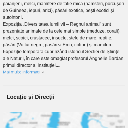
păianjeni, melci, mamifere de talie mică (hamsteri, porcușori
de Guineea, iepuri, arici), păsări exotice, pești exotici și
autohtoni.
Expoziția „Diversitatea lumii vii – Regnul animal” sunt
prezentate animale de la cele mai simple (meduze, corali),
melci, scoici, crustacee, insecte, stele de mare, reptile,
păsări (Vultur negru, pasărea Emu, colibri) și mamifere.
Expoziție temporară cuprinzând istoricul Secției de Științe
ale Naturii, în care este omagiat profesorul Anghelie Bardan,
primul director al instituției....
Mai multe informații
Locație și Direcții