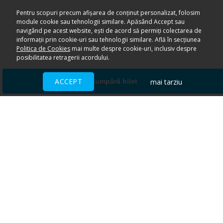
Pentru scopuri precum afișarea de conținut personalizat, folosim
module cookie sau tehnologii similare. Apăsând Accept sau
navigând pe acest website, ești de acord să permiți colectarea de
informații prin cookie-uri sau tehnologii similare. Află în secțiunea
Politica de Cookies
mai multe despre cookie-uri, inclusiv despre
posibilitatea retragerii acordului.
ACCEPT
mai tarziu
Cumpără bilet
Ai nevoie de ajutor?
CENTRU DE AJUTOR
Toate evenimentele sunt vândute
direct de către organizatori.