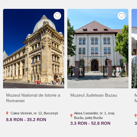
Muzeul National de Istorie a
Muzeul Judetean Buzau
M
Romaniei
M
Calea Victoriei, nr. 12, București
Aleea Castanilor, nr. 1, oraș
Buzău, județ Buzău
8.8 RON - 35.2 RON
3.3 RON - 52.8 RON
3