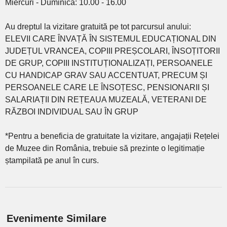
Miercuri - Duminică: 10.00 - 16.00
Au dreptul la vizitare gratuită pe tot parcursul anului:
ELEVII CARE ÎNVAȚĂ ÎN SISTEMUL EDUCAȚIONAL DIN
JUDEȚUL VRANCEA, COPIII PREȘCOLARI, ÎNSOȚITORII
DE GRUP, COPIII INSTITUȚIONALIZAȚI, PERSOANELE
CU HANDICAP GRAV SAU ACCENTUAT, PRECUM ȘI
PERSOANELE CARE LE ÎNSOȚESC, PENSIONARII ȘI
SALARIAȚII DIN REȚEAUA MUZEALĂ, VETERANI DE
RĂZBOI INDIVIDUAL SAU ÎN GRUP
*Pentru a beneficia de gratuitate la vizitare, angajații Rețelei
de Muzee din România, trebuie să prezinte o legitimație
ștampilată pe anul în curs.
Evenimente Similare