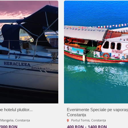
 hotelul plutitor...
Evenimente Speciale pe vaporaș
Constanța
c Mangalia, Constanța
Portul Tomis, Constanța
7000 RON
400 RON - 1400 RON