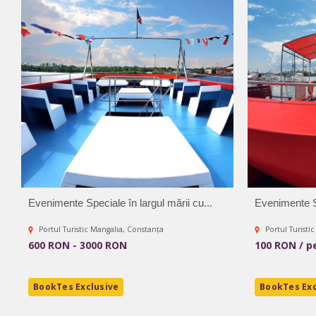
Evenimente Speciale în largul mării cu...
Evenimente Sp
Portul Turistic Mangalia, Constanța
Portul Turisti
600 RON - 3000 RON
100 RON / p
BookTes Exclusive
BookTes Exc