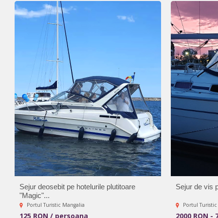
Sejur deosebit pe hotelurile plutitoare
Sejur de vis pe
"Magic"...
Portul Turistic Mangalia
Portul Turisti
125 RON / persoana
2000 RON - 