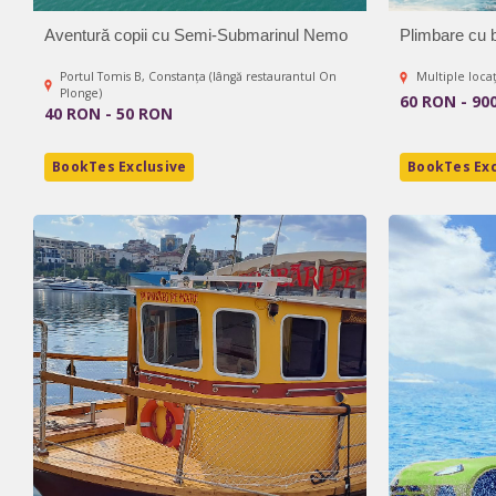
Aventură copii cu Semi-Submarinul Nemo
Plimbare cu 
Portul Tomis B, Constanța (lângă restaurantul On
Multiple locaț
Plonge)
60 RON - 90
40 RON - 50 RON
BookTes Exclusive
BookTes Exc