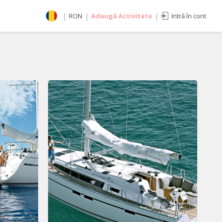
|
RON
|
Adaugă Activitate
|
Intră în cont
Selectează moneda
RON
EUR
imente
USD