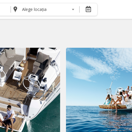
Alege locația
DESPRE NOI
Despre noi
Termeni și condiții pentru cumpărătorii de bilete
Termeni și condiții pentru organizatorii de even
Politica de Confidențialitate
Politica cookie și publicitate