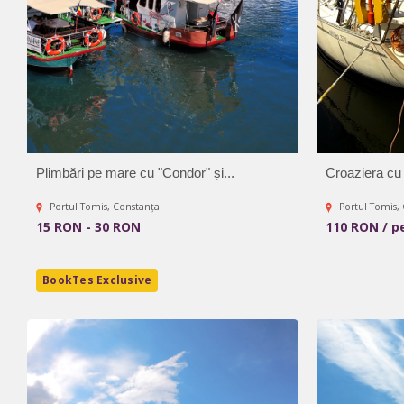
Plimbări pe mare cu "Condor" și...
Croaziera cu 
Portul Tomis, Constanța
Portul Tomis,
15 RON - 30 RON
110 RON / p
BookTes Exclusive