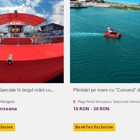
eciale în largul mării cu...
Plimbări pe mare cu "Corsarul" di
c Mangalia
Plaja Perla Venusului, Stațiunea Venus
ersoana
10 RON - 30 RON
lusive
BookTes Exclusive