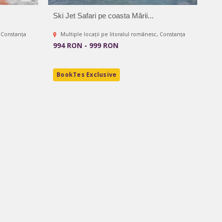
Ski Jet Safari pe coasta Mării...
, Constanța
Multiple locații pe litoralul românesc, Constanța
994 RON - 999 RON
BookTes Exclusive