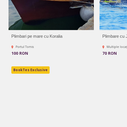
Plimbari pe mare cu Koralia
Plimbare cu 
Portul Tomis
Multiple locaț
100 RON
70 RON
BookTes Exclusive