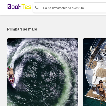
Organizează-ți activitatea
Listează-ți activitatea
Vinde bilete cu Booktes.com
Plimbări pe mare
Aplicația de control access