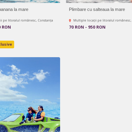
banana la mare
Plimbare cu salteaua la mare
ii pe litoralul românesc, Constanța
Multiple locații pe litoralul românesc
0 RON
70 RON - 950 RON
lusive