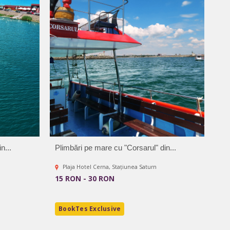
n...
Plimbări pe mare cu "Corsarul" din...
Plaja Hotel Cerna, Stațiunea Saturn
15 RON - 30 RON
BookTes Exclusive