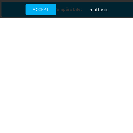
ACCEPT
mai tarziu
Cumpără bilet
Ai nevoie de ajutor?
CENTRU DE AJUTOR
Toate evenimentele sunt vândute
direct de către organizatori.
ACCEPTĂM