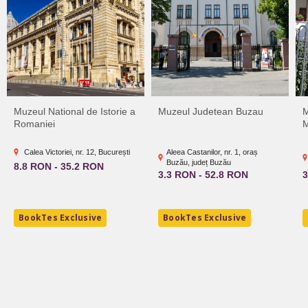
Muzeul National de Istorie a
Muzeul Judetean Buzau
M
Romaniei
M
Calea Victoriei, nr. 12, București
Aleea Castanilor, nr. 1, oraș
Buzău, județ Buzău
8.8 RON - 35.2 RON
3.3 RON - 52.8 RON
3
BookTes Exclusive
BookTes Exclusive